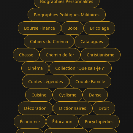
Biographies Personnalités
Biographies Politiques Militaires
Bourse Finance
Boxe
Bricolage
Cahiers du Cinéma
Catalogues
Chasse
Chemin de fer
Christianisme
Cinéma
Collection "Que sais-je ?"
Contes Légendes
Couple Famille
Cuisine
Cyclisme
Danse
Décoration
Dictionnaires
Droit
Économie
Éducation
Encyclopédies