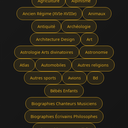
Agriculture
Alpinisme
Ancien Régime (XVIe-XVIIIe)
Animaux
Antiquité
Archéologie
Architecture Design
Art
Astrologie Arts divinatoires
Astronomie
Atlas
Automobiles
Autres religions
Autres sports
Avions
Bd
Bébés Enfants
Biographies Chanteurs Musiciens
Biographies Écrivains Philosophes