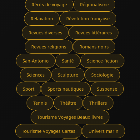
Récits de voyage
Régionalisme
Relaxation
Révolution française
Revues diverses
Revues littéraires
Revues religions
Romans noirs
San-Antonio
Santé
Science-fiction
Sciences
Sculpture
Sociologie
Sport
Sports nautiques
Suspense
Tennis
Théâtre
Thrillers
Tourisme Voyages Beaux livres
Tourisme Voyages Cartes
Univers marin