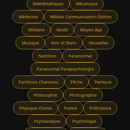
Mathématiques
Mécanique
Médecine
Médias Communication Édition
Militaire
Mode
Moyen-âge
Musique
Noir et Blanc
Nouvelles
Nutrition
Paranormal
Paranormal Parapsychologie
Partitions Chansons
Pêche
Peinture
Philosophie
Photographie
Physique Chimie
Poésie
Préhistoire
Psychanalyse
Psychologie