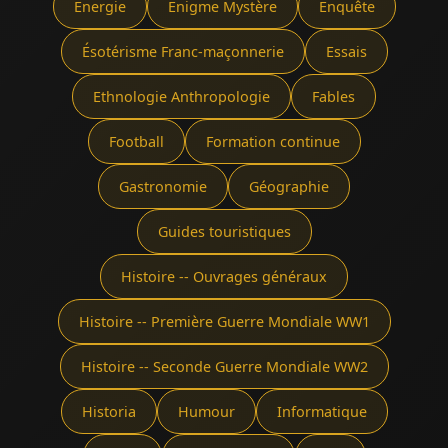
Énergie
Énigme Mystère
Enquête
Ésotérisme Franc-maçonnerie
Essais
Ethnologie Anthropologie
Fables
Football
Formation continue
Gastronomie
Géographie
Guides touristiques
Histoire -- Ouvrages généraux
Histoire -- Première Guerre Mondiale WW1
Histoire -- Seconde Guerre Mondiale WW2
Historia
Humour
Informatique