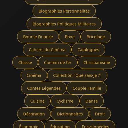
Biographies Personnalités
Biographies Politiques Militaires
Bourse Finance
Boxe
Bricolage
Cahiers du Cinéma
Catalogues
Chasse
Chemin de fer
Christianisme
Cinéma
Collection "Que sais-je ?"
Contes Légendes
Couple Famille
Cuisine
Cyclisme
Danse
Décoration
Dictionnaires
Droit
Économie
Éducation
Encyclopédies