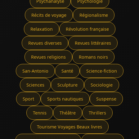
Psychanalyse
Psychologie
Récits de voyage
Régionalisme
Relaxation
Révolution française
Revues diverses
Revues littéraires
Revues religions
Romans noirs
San-Antonio
Santé
Science-fiction
Sciences
Sculpture
Sociologie
Sport
Sports nautiques
Suspense
Tennis
Théâtre
Thrillers
Tourisme Voyages Beaux livres