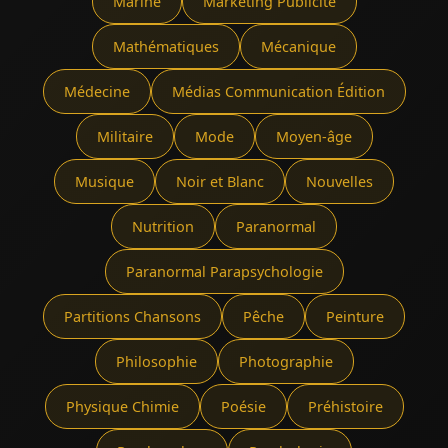
Marine
Marketing Publicité
Mathématiques
Mécanique
Médecine
Médias Communication Édition
Militaire
Mode
Moyen-âge
Musique
Noir et Blanc
Nouvelles
Nutrition
Paranormal
Paranormal Parapsychologie
Partitions Chansons
Pêche
Peinture
Philosophie
Photographie
Physique Chimie
Poésie
Préhistoire