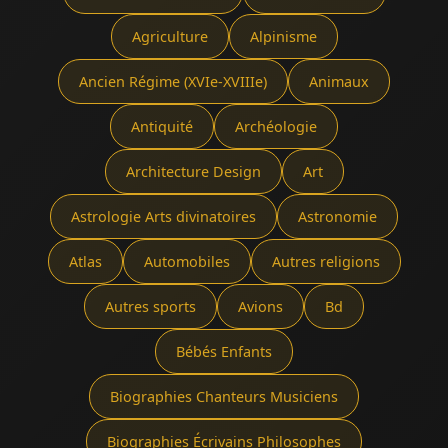
Agriculture
Alpinisme
Ancien Régime (XVIe-XVIIIe)
Animaux
Antiquité
Archéologie
Architecture Design
Art
Astrologie Arts divinatoires
Astronomie
Atlas
Automobiles
Autres religions
Autres sports
Avions
Bd
Bébés Enfants
Biographies Chanteurs Musiciens
Biographies Écrivains Philosophes