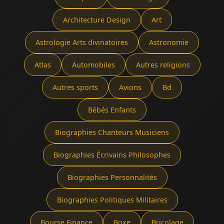
Architecture Design
Art
Astrologie Arts divinatoires
Astronomie
Atlas
Automobiles
Autres religions
Autres sports
Avions
Bd
Bébés Enfants
Biographies Chanteurs Musiciens
Biographies Écrivains Philosophes
Biographies Personnalités
Biographies Politiques Militaires
Bourse Finance
Boxe
Bricolage