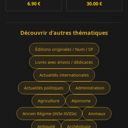
6.90 €
30.00 €
Découvrir d'autres thématiques
Éditions originales / Num / SP
Livres avec envois / dédicaces
Actualités internationales
Actualités politiques
Administration
Agriculture
Alpinisme
Ancien Régime (XVIe-XVIIIe)
Animaux
Antiquité
Archéologie