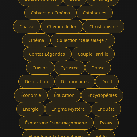
Cahiers du Cinéma
Catalogues
Chasse
Chemin de fer
Christianisme
Cinéma
Collection "Que sais-je ?"
Contes Légendes
Couple Famille
Cuisine
Cyclisme
Danse
Décoration
Dictionnaires
Droit
Économie
Éducation
Encyclopédies
Énergie
Énigme Mystère
Enquête
Ésotérisme Franc-maçonnerie
Essais
Ethnologie Anthropologie
Fables