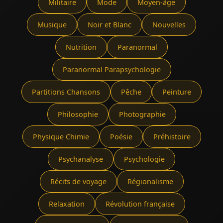
Militaire
Mode
Moyen-âge
Musique
Noir et Blanc
Nouvelles
Nutrition
Paranormal
Paranormal Parapsychologie
Partitions Chansons
Pêche
Peinture
Philosophie
Photographie
Physique Chimie
Poésie
Préhistoire
Psychanalyse
Psychologie
Récits de voyage
Régionalisme
Relaxation
Révolution française