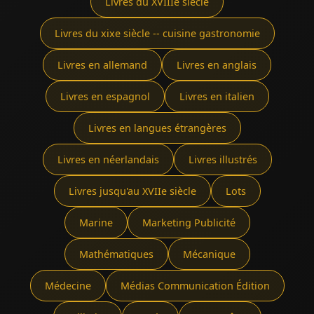
Livres du XVIIIe siècle
Livres du xixe siècle -- cuisine gastronomie
Livres en allemand
Livres en anglais
Livres en espagnol
Livres en italien
Livres en langues étrangères
Livres en néerlandais
Livres illustrés
Livres jusqu'au XVIIe siècle
Lots
Marine
Marketing Publicité
Mathématiques
Mécanique
Médecine
Médias Communication Édition