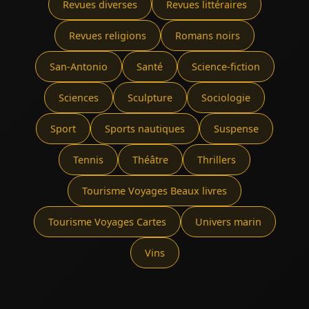
Revues diverses
Revues littéraires
Revues religions
Romans noirs
San-Antonio
Santé
Science-fiction
Sciences
Sculpture
Sociologie
Sport
Sports nautiques
Suspense
Tennis
Théâtre
Thrillers
Tourisme Voyages Beaux livres
Tourisme Voyages Cartes
Univers marin
Vins