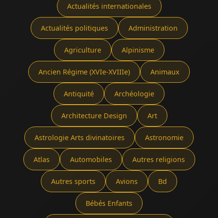
Actualités internationales
Actualités politiques
Administration
Agriculture
Alpinisme
Ancien Régime (XVIe-XVIIIe)
Animaux
Antiquité
Archéologie
Architecture Design
Art
Astrologie Arts divinatoires
Astronomie
Atlas
Automobiles
Autres religions
Autres sports
Avions
Bd
Bébés Enfants