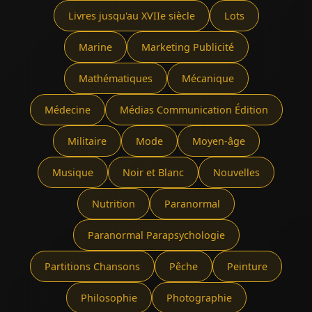
Livres jusqu'au XVIIe siècle
Lots
Marine
Marketing Publicité
Mathématiques
Mécanique
Médecine
Médias Communication Édition
Militaire
Mode
Moyen-âge
Musique
Noir et Blanc
Nouvelles
Nutrition
Paranormal
Paranormal Parapsychologie
Partitions Chansons
Pêche
Peinture
Philosophie
Photographie