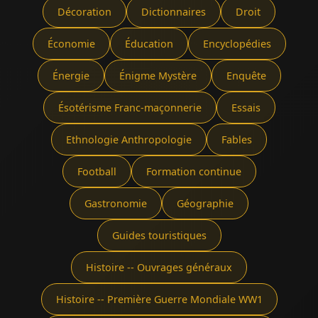
Décoration
Dictionnaires
Droit
Économie
Éducation
Encyclopédies
Énergie
Énigme Mystère
Enquête
Ésotérisme Franc-maçonnerie
Essais
Ethnologie Anthropologie
Fables
Football
Formation continue
Gastronomie
Géographie
Guides touristiques
Histoire -- Ouvrages généraux
Histoire -- Première Guerre Mondiale WW1