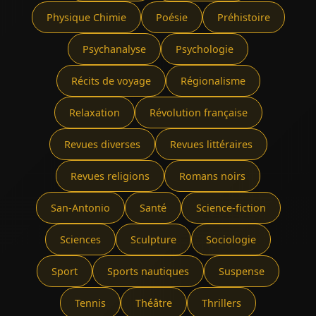
Physique Chimie
Poésie
Préhistoire
Psychanalyse
Psychologie
Récits de voyage
Régionalisme
Relaxation
Révolution française
Revues diverses
Revues littéraires
Revues religions
Romans noirs
San-Antonio
Santé
Science-fiction
Sciences
Sculpture
Sociologie
Sport
Sports nautiques
Suspense
Tennis
Théâtre
Thrillers