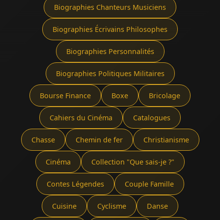
Biographies Chanteurs Musiciens
Biographies Écrivains Philosophes
Biographies Personnalités
Biographies Politiques Militaires
Bourse Finance
Boxe
Bricolage
Cahiers du Cinéma
Catalogues
Chasse
Chemin de fer
Christianisme
Cinéma
Collection "Que sais-je ?"
Contes Légendes
Couple Famille
Cuisine
Cyclisme
Danse