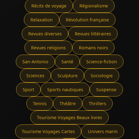
Récits de voyage
Régionalisme
Relaxation
Révolution française
Revues diverses
Revues littéraires
Revues religions
Romans noirs
San-Antonio
Santé
Science-fiction
Sciences
Sculpture
Sociologie
Sport
Sports nautiques
Suspense
Tennis
Théâtre
Thrillers
Tourisme Voyages Beaux livres
Tourisme Voyages Cartes
Univers marin