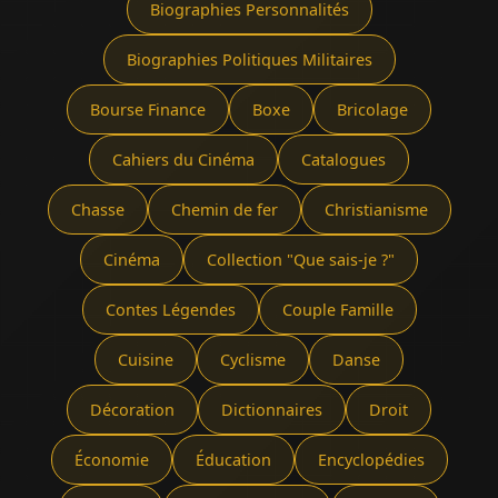
Biographies Personnalités
Biographies Politiques Militaires
Bourse Finance
Boxe
Bricolage
Cahiers du Cinéma
Catalogues
Chasse
Chemin de fer
Christianisme
Cinéma
Collection "Que sais-je ?"
Contes Légendes
Couple Famille
Cuisine
Cyclisme
Danse
Décoration
Dictionnaires
Droit
Économie
Éducation
Encyclopédies