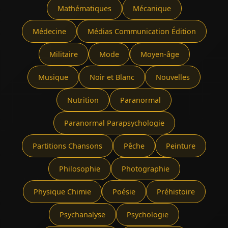
Mathématiques
Mécanique
Médecine
Médias Communication Édition
Militaire
Mode
Moyen-âge
Musique
Noir et Blanc
Nouvelles
Nutrition
Paranormal
Paranormal Parapsychologie
Partitions Chansons
Pêche
Peinture
Philosophie
Photographie
Physique Chimie
Poésie
Préhistoire
Psychanalyse
Psychologie