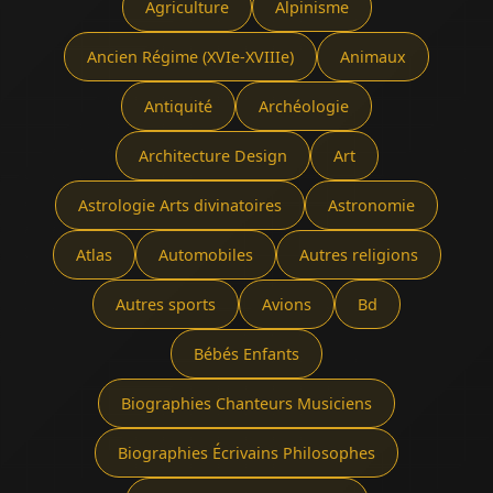
Agriculture
Alpinisme
Ancien Régime (XVIe-XVIIIe)
Animaux
Antiquité
Archéologie
Architecture Design
Art
Astrologie Arts divinatoires
Astronomie
Atlas
Automobiles
Autres religions
Autres sports
Avions
Bd
Bébés Enfants
Biographies Chanteurs Musiciens
Biographies Écrivains Philosophes