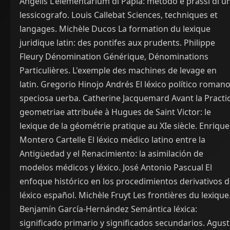
Angelis L'elementarium di Papia: método e prassi di u
lessicografo. Louis Callebat Sciences, techniques et
langages. Michèle Ducos La formation du lexique
juridique latin: des pontifes aux prudents. Philippe
Fleury Dénomination Générique, Dénominations
Particulières. L'exemple des machines de levage en
latin. Gregorio Hinojo Andrés El léxico político romano
speciosa uerba. Catherine Jacquemard Avant la Practi
geometriae attribuée à Hugues de Saint Victor: le
lexique de la géométrie pratique au XIe siècle. Enrique
Montero Cartelle El léxico médico latino entre la
Antigüedad y el Renacimiento: la asimilación de
modelos médicos y léxico. José Antonio Pascual El
enfoque histórico en los procedimientos derivativos d
léxico español. Michèle Fruyt Les frontières du lexique
Benjamín García-Hernández Semántica léxica:
significado primario y significados secundarios. Agust