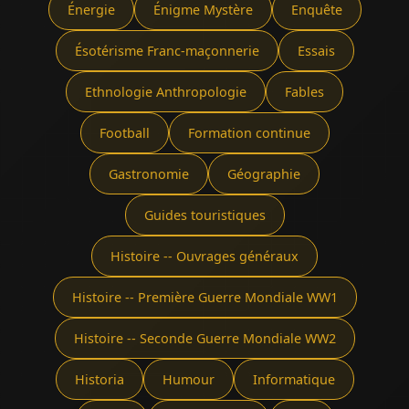
Énergie
Énigme Mystère
Enquête
Ésotérisme Franc-maçonnerie
Essais
Ethnologie Anthropologie
Fables
Football
Formation continue
Gastronomie
Géographie
Guides touristiques
Histoire -- Ouvrages généraux
Histoire -- Première Guerre Mondiale WW1
Histoire -- Seconde Guerre Mondiale WW2
Historia
Humour
Informatique