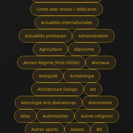
Livres avec envois / dédicaces
Actualités internationales
Actualités politiques
Administration
Agriculture
Alpinisme
Ancien Régime (XVIe-XVIIIe)
Animaux
Antiquité
Archéologie
Architecture Design
Art
Astrologie Arts divinatoires
Astronomie
Atlas
Automobiles
Autres religions
Autres sports
Avions
Bd