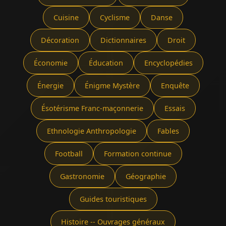
Cuisine
Cyclisme
Danse
Décoration
Dictionnaires
Droit
Économie
Éducation
Encyclopédies
Énergie
Énigme Mystère
Enquête
Ésotérisme Franc-maçonnerie
Essais
Ethnologie Anthropologie
Fables
Football
Formation continue
Gastronomie
Géographie
Guides touristiques
Histoire -- Ouvrages généraux