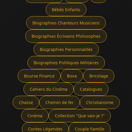
Bébés Enfants
Biographies Chanteurs Musiciens
Biographies Écrivains Philosophes
Biographies Personnalités
Biographies Politiques Militaires
Bourse Finance
Boxe
Bricolage
Cahiers du Cinéma
Catalogues
Chasse
Chemin de fer
Christianisme
Cinéma
Collection "Que sais-je ?"
Contes Légendes
Couple Famille