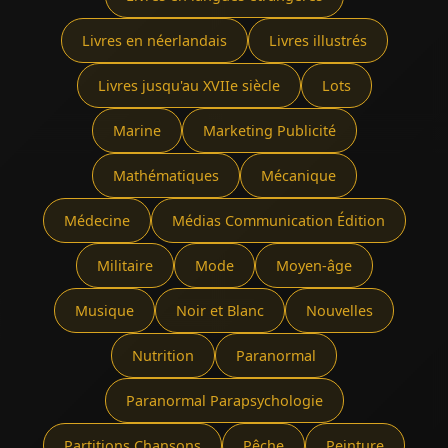
Livres en néerlandais
Livres illustrés
Livres jusqu'au XVIIe siècle
Lots
Marine
Marketing Publicité
Mathématiques
Mécanique
Médecine
Médias Communication Édition
Militaire
Mode
Moyen-âge
Musique
Noir et Blanc
Nouvelles
Nutrition
Paranormal
Paranormal Parapsychologie
Partitions Chansons
Pêche
Peinture