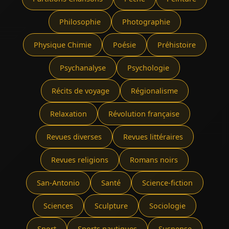
Philosophie
Photographie
Physique Chimie
Poésie
Préhistoire
Psychanalyse
Psychologie
Récits de voyage
Régionalisme
Relaxation
Révolution française
Revues diverses
Revues littéraires
Revues religions
Romans noirs
San-Antonio
Santé
Science-fiction
Sciences
Sculpture
Sociologie
Sport
Sports nautiques
Suspense