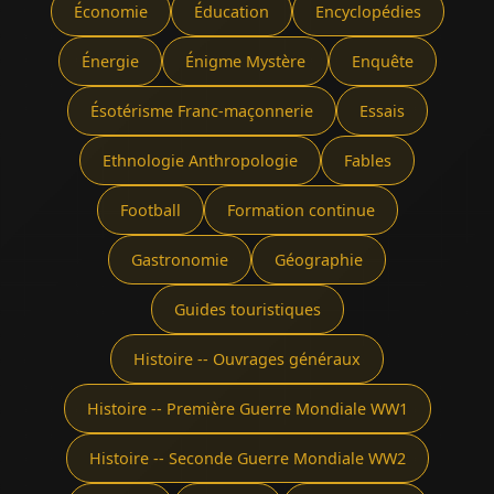
Économie
Éducation
Encyclopédies
Énergie
Énigme Mystère
Enquête
Ésotérisme Franc-maçonnerie
Essais
Ethnologie Anthropologie
Fables
Football
Formation continue
Gastronomie
Géographie
Guides touristiques
Histoire -- Ouvrages généraux
Histoire -- Première Guerre Mondiale WW1
Histoire -- Seconde Guerre Mondiale WW2