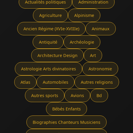
Actualités politiques
Administration
Agriculture
Alpinisme
Ancien Régime (XVIe-XVIIIe)
Animaux
Antiquité
Archéologie
Architecture Design
Art
Astrologie Arts divinatoires
Astronomie
Atlas
Automobiles
Autres religions
Autres sports
Avions
Bd
Bébés Enfants
Biographies Chanteurs Musiciens