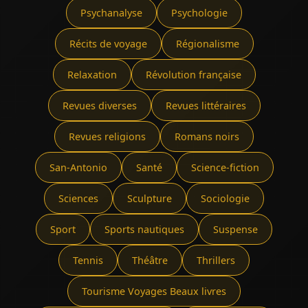
Psychanalyse
Psychologie
Récits de voyage
Régionalisme
Relaxation
Révolution française
Revues diverses
Revues littéraires
Revues religions
Romans noirs
San-Antonio
Santé
Science-fiction
Sciences
Sculpture
Sociologie
Sport
Sports nautiques
Suspense
Tennis
Théâtre
Thrillers
Tourisme Voyages Beaux livres