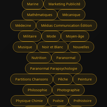
Marine
Marketing Publicité
Mathématiques
Mécanique
Médecine
Médias Communication Édition
Militaire
Mode
Moyen-âge
Musique
Noir et Blanc
Nouvelles
Nutrition
Paranormal
Paranormal Parapsychologie
Partitions Chansons
Pêche
Peinture
Philosophie
Photographie
Physique Chimie
Poésie
Préhistoire