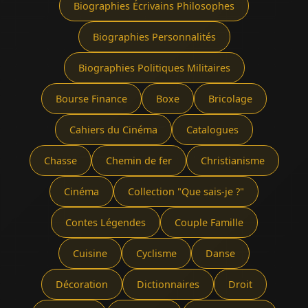
Biographies Écrivains Philosophes
Biographies Personnalités
Biographies Politiques Militaires
Bourse Finance
Boxe
Bricolage
Cahiers du Cinéma
Catalogues
Chasse
Chemin de fer
Christianisme
Cinéma
Collection "Que sais-je ?"
Contes Légendes
Couple Famille
Cuisine
Cyclisme
Danse
Décoration
Dictionnaires
Droit