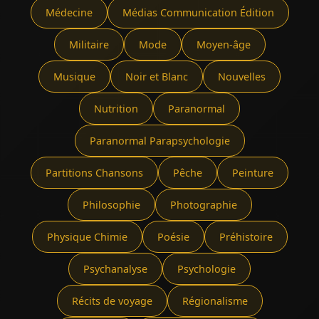
Médecine
Médias Communication Édition
Militaire
Mode
Moyen-âge
Musique
Noir et Blanc
Nouvelles
Nutrition
Paranormal
Paranormal Parapsychologie
Partitions Chansons
Pêche
Peinture
Philosophie
Photographie
Physique Chimie
Poésie
Préhistoire
Psychanalyse
Psychologie
Récits de voyage
Régionalisme