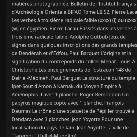
matières photographiée. Bulletin de l'Institut Français
d'Archéologie Orientale BIFAO Tome LII 52. Pierre Lac
Les verbes à troisième radicale faible (xxxx) (i) ou (xxxx
(w) en égyptien. Pierre Lacau Passifs dans les verbes à
troisième radicale faible. Adolphe Gutbub Jeux de
signes dans quelques inscriptions des grands temple
de Dendérah et d'Edfou. Paul Barguet L'origine et la
signification du contrepoids du collier-Menat. Louis-A.
Christophe Les enseignements de l'ostracon 148 de
Deir el-Médineh. Paul Barguet La structure du temple
Ipet-Sout d'Amon à Karnak, du Moyen Empire à
Aménophis II avec 1 planche. Roger Rémondon Un
papyrus magique copte avec 1 planche. François
Daumas Le trône d'une statuette de Pépi Ier trouvé à
Dendara avec 3 planches. Jean Yoyotte Pour une
localisation du pays de Iam. Jean Yoyotte La ville de
"Taremou" (Tell el-Muqdâm)