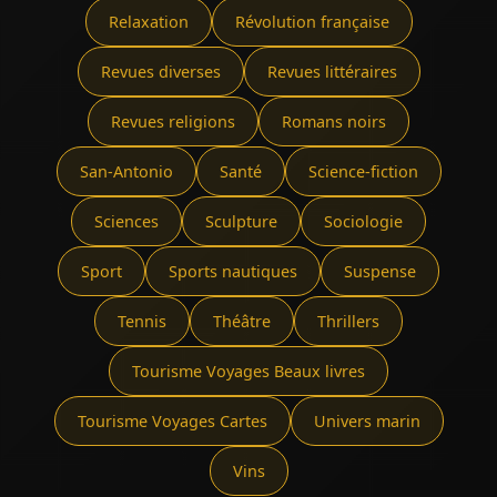
Relaxation
Révolution française
Revues diverses
Revues littéraires
Revues religions
Romans noirs
San-Antonio
Santé
Science-fiction
Sciences
Sculpture
Sociologie
Sport
Sports nautiques
Suspense
Tennis
Théâtre
Thrillers
Tourisme Voyages Beaux livres
Tourisme Voyages Cartes
Univers marin
Vins