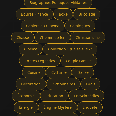
Biographies Politiques Militaires
Bourse Finance
Boxe
Bricolage
Cahiers du Cinéma
Catalogues
Chasse
Chemin de fer
Christianisme
Cinéma
Collection "Que sais-je ?"
Contes Légendes
Couple Famille
Cuisine
Cyclisme
Danse
Décoration
Dictionnaires
Droit
Économie
Éducation
Encyclopédies
Énergie
Énigme Mystère
Enquête