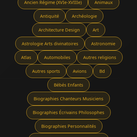
Ancien Régime (XVIe-XVIIIe)
Animaux
Antiquité
Archéologie
Architecture Design
Art
Astrologie Arts divinatoires
Astronomie
Atlas
Automobiles
Autres religions
Autres sports
Avions
Bd
Bébés Enfants
Biographies Chanteurs Musiciens
Biographies Écrivains Philosophes
Biographies Personnalités