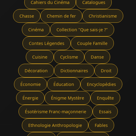
Cahiers du Cinéma
Catalogues
Chasse
Chemin de fer
Christianisme
Cinéma
Collection "Que sais-je ?"
Contes Légendes
Couple Famille
Cuisine
Cyclisme
Danse
Décoration
Dictionnaires
Droit
Économie
Éducation
Encyclopédies
Énergie
Énigme Mystère
Enquête
Ésotérisme Franc-maçonnerie
Essais
Ethnologie Anthropologie
Fables