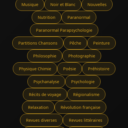
Musique
Noir et Blanc
Nouvelles
Nutrition
Paranormal
Paranormal Parapsychologie
Partitions Chansons
Pêche
Peinture
Philosophie
Photographie
Physique Chimie
Poésie
Préhistoire
Psychanalyse
Psychologie
Récits de voyage
Régionalisme
Relaxation
Révolution française
Revues diverses
Revues littéraires