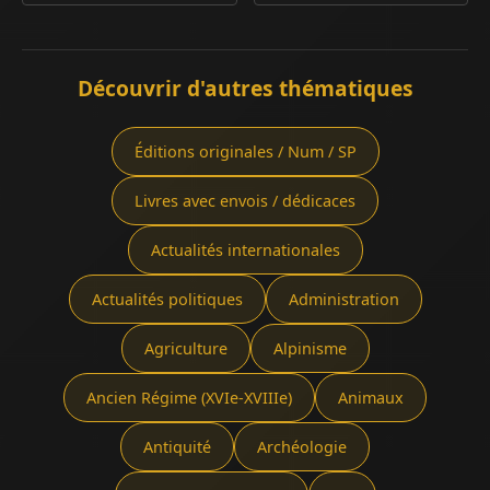
Découvrir d'autres thématiques
Éditions originales / Num / SP
Livres avec envois / dédicaces
Actualités internationales
Actualités politiques
Administration
Agriculture
Alpinisme
Ancien Régime (XVIe-XVIIIe)
Animaux
Antiquité
Archéologie