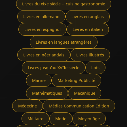
Livres du xixe siècle -- cuisine gastronomie
Livres en allemand
Livres en anglais
Livres en espagnol
Livres en italien
Livres en langues étrangères
Livres en néerlandais
Livres illustrés
Livres jusqu'au XVIIe siècle
Lots
Marine
Marketing Publicité
Mathématiques
Mécanique
Médecine
Médias Communication Édition
Militaire
Mode
Moyen-âge