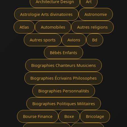
Architecture Design
Art
Astrologie Arts divinatoires
Astronomie
Atlas
Automobiles
Autres religions
Autres sports
Avions
Bd
Bébés Enfants
Biographies Chanteurs Musiciens
Biographies Écrivains Philosophes
Biographies Personnalités
Biographies Politiques Militaires
Bourse Finance
Boxe
Bricolage