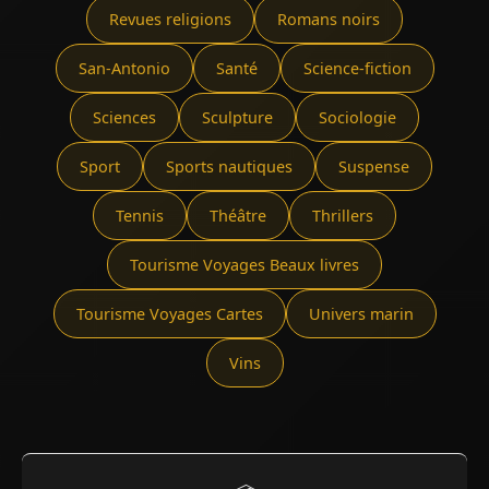
Revues religions
Romans noirs
San-Antonio
Santé
Science-fiction
Sciences
Sculpture
Sociologie
Sport
Sports nautiques
Suspense
Tennis
Théâtre
Thrillers
Tourisme Voyages Beaux livres
Tourisme Voyages Cartes
Univers marin
Vins