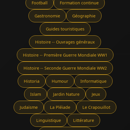
Football
Formation continue
Gastronomie
Géographie
Guides touristiques
Histoire -- Ouvrages généraux
Histoire -- Première Guerre Mondiale WW1
Histoire -- Seconde Guerre Mondiale WW2
Historia
Humour
Informatique
Islam
Jardin Nature
Jeux
Judaïsme
La Pléïade
Le Crapouillot
Linguistique
Littérature