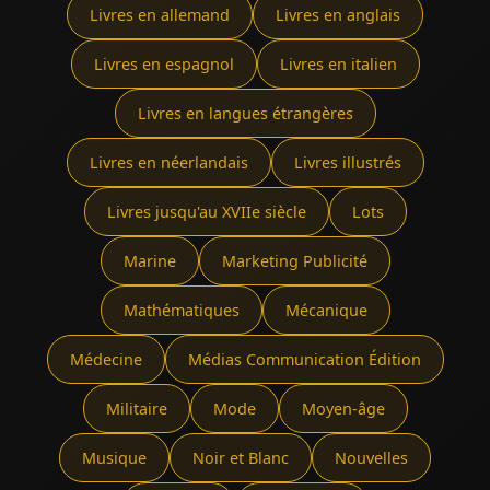
Livres en allemand
Livres en anglais
Livres en espagnol
Livres en italien
Livres en langues étrangères
Livres en néerlandais
Livres illustrés
Livres jusqu'au XVIIe siècle
Lots
Marine
Marketing Publicité
Mathématiques
Mécanique
Médecine
Médias Communication Édition
Militaire
Mode
Moyen-âge
Musique
Noir et Blanc
Nouvelles