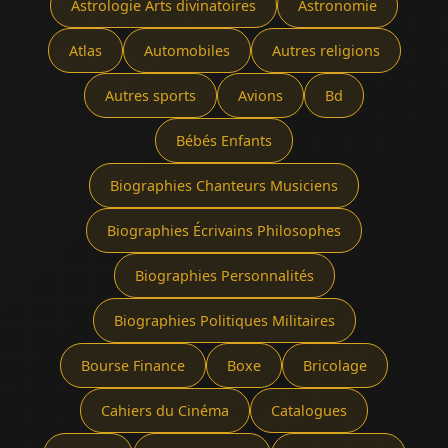
Astrologie Arts divinatoires
Astronomie
Atlas
Automobiles
Autres religions
Autres sports
Avions
Bd
Bébés Enfants
Biographies Chanteurs Musiciens
Biographies Écrivains Philosophes
Biographies Personnalités
Biographies Politiques Militaires
Bourse Finance
Boxe
Bricolage
Cahiers du Cinéma
Catalogues