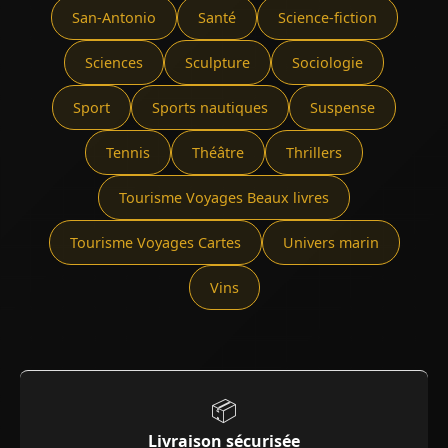
San-Antonio
Santé
Science-fiction
Sciences
Sculpture
Sociologie
Sport
Sports nautiques
Suspense
Tennis
Théâtre
Thrillers
Tourisme Voyages Beaux livres
Tourisme Voyages Cartes
Univers marin
Vins
📦
Livraison sécurisée