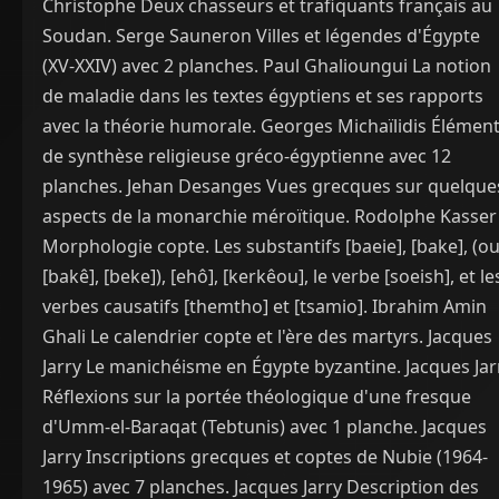
Christophe Deux chasseurs et trafiquants français au
Soudan. Serge Sauneron Villes et légendes d'Égypte
(XV-XXIV) avec 2 planches. Paul Ghalioungui La notion
de maladie dans les textes égyptiens et ses rapports
avec la théorie humorale. Georges Michaïlidis Élémen
de synthèse religieuse gréco-égyptienne avec 12
planches. Jehan Desanges Vues grecques sur quelque
aspects de la monarchie méroïtique. Rodolphe Kasser
Morphologie copte. Les substantifs [baeie], [bake], (o
[bakê], [beke]), [ehô], [kerkêou], le verbe [soeish], et le
verbes causatifs [themtho] et [tsamio]. Ibrahim Amin
Ghali Le calendrier copte et l'ère des martyrs. Jacques
Jarry Le manichéisme en Égypte byzantine. Jacques Jar
Réflexions sur la portée théologique d'une fresque
d'Umm-el-Baraqat (Tebtunis) avec 1 planche. Jacques
Jarry Inscriptions grecques et coptes de Nubie (1964-
1965) avec 7 planches. Jacques Jarry Description des