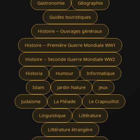
Gastronomie
Géographie
Guides touristiques
Histoire -- Ouvrages généraux
Histoire -- Première Guerre Mondiale WW1
Histoire -- Seconde Guerre Mondiale WW2
Historia
Humour
Informatique
Islam
Jardin Nature
Jeux
Judaïsme
La Pléïade
Le Crapouillot
Linguistique
Littérature
Littérature étrangère