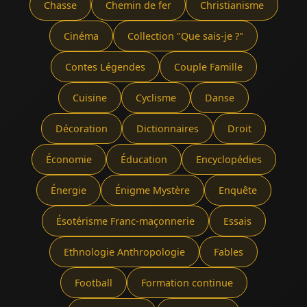
Chasse
Chemin de fer
Christianisme
Cinéma
Collection "Que sais-je ?"
Contes Légendes
Couple Famille
Cuisine
Cyclisme
Danse
Décoration
Dictionnaires
Droit
Économie
Éducation
Encyclopédies
Énergie
Énigme Mystère
Enquête
Ésotérisme Franc-maçonnerie
Essais
Ethnologie Anthropologie
Fables
Football
Formation continue