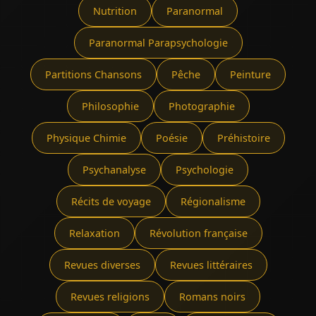
Nutrition
Paranormal
Paranormal Parapsychologie
Partitions Chansons
Pêche
Peinture
Philosophie
Photographie
Physique Chimie
Poésie
Préhistoire
Psychanalyse
Psychologie
Récits de voyage
Régionalisme
Relaxation
Révolution française
Revues diverses
Revues littéraires
Revues religions
Romans noirs