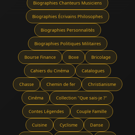
Biographies Chanteurs Musiciens
Biographies Écrivains Philosophes
Biographies Personnalités
Biographies Politiques Militaires
Bourse Finance
Boxe
Bricolage
Cahiers du Cinéma
Catalogues
Chasse
Chemin de fer
Christianisme
Cinéma
Collection "Que sais-je ?"
Contes Légendes
Couple Famille
Cuisine
Cyclisme
Danse