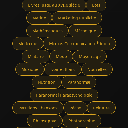
Livres jusqu'au XVIIe siècle
Lots
Marine
Marketing Publicité
Mathématiques
Mécanique
Médecine
Médias Communication Édition
Militaire
Mode
Moyen-âge
Musique
Noir et Blanc
Nouvelles
Nutrition
Paranormal
Paranormal Parapsychologie
Partitions Chansons
Pêche
Peinture
Philosophie
Photographie