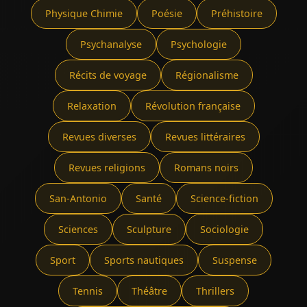
Physique Chimie
Poésie
Préhistoire
Psychanalyse
Psychologie
Récits de voyage
Régionalisme
Relaxation
Révolution française
Revues diverses
Revues littéraires
Revues religions
Romans noirs
San-Antonio
Santé
Science-fiction
Sciences
Sculpture
Sociologie
Sport
Sports nautiques
Suspense
Tennis
Théâtre
Thrillers