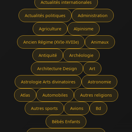
Actualités internationales
Actualités politiques
Administration
Agriculture
Alpinisme
Ancien Régime (XVIe-XVIIIe)
Animaux
Antiquité
Archéologie
Architecture Design
Art
Astrologie Arts divinatoires
Astronomie
Atlas
Automobiles
Autres religions
Autres sports
Avions
Bd
Bébés Enfants