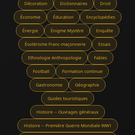
Décoration
Dictionnaires
Droit
Économie
Éducation
Encyclopédies
Énergie
Énigme Mystère
Enquête
Ésotérisme Franc-maçonnerie
Essais
Ethnologie Anthropologie
Fables
Football
Formation continue
Gastronomie
Géographie
Guides touristiques
Histoire -- Ouvrages généraux
Histoire -- Première Guerre Mondiale WW1