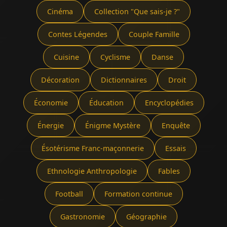
Cinéma
Collection "Que sais-je ?"
Contes Légendes
Couple Famille
Cuisine
Cyclisme
Danse
Décoration
Dictionnaires
Droit
Économie
Éducation
Encyclopédies
Énergie
Énigme Mystère
Enquête
Ésotérisme Franc-maçonnerie
Essais
Ethnologie Anthropologie
Fables
Football
Formation continue
Gastronomie
Géographie