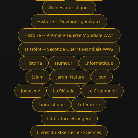
Guides touristiques
Histoire -- Ouvrages généraux
Histoire -- Première Guerre Mondiale WW1
Histoire -- Seconde Guerre Mondiale WW2
Historia
Humour
Informatique
Islam
Jardin Nature
Jeux
Judaïsme
La Pléïade
Le Crapouillot
Linguistique
Littérature
Littérature étrangère
Livres du XIXe siècle - Sciences