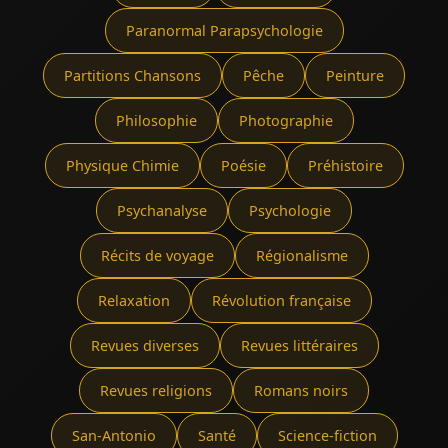
Paranormal Parapsychologie
Partitions Chansons
Pêche
Peinture
Philosophie
Photographie
Physique Chimie
Poésie
Préhistoire
Psychanalyse
Psychologie
Récits de voyage
Régionalisme
Relaxation
Révolution française
Revues diverses
Revues littéraires
Revues religions
Romans noirs
San-Antonio
Santé
Science-fiction