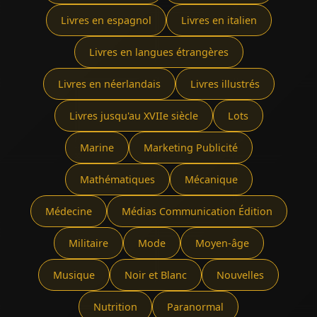
Livres en espagnol
Livres en italien
Livres en langues étrangères
Livres en néerlandais
Livres illustrés
Livres jusqu'au XVIIe siècle
Lots
Marine
Marketing Publicité
Mathématiques
Mécanique
Médecine
Médias Communication Édition
Militaire
Mode
Moyen-âge
Musique
Noir et Blanc
Nouvelles
Nutrition
Paranormal