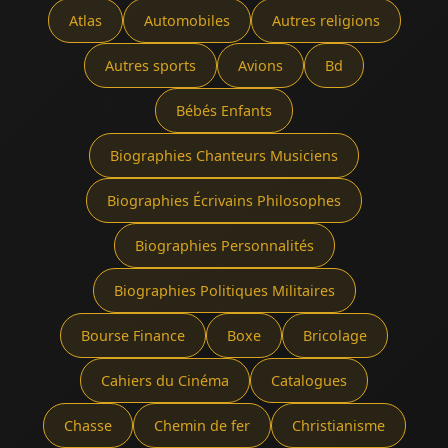
Atlas
Automobiles
Autres religions
Autres sports
Avions
Bd
Bébés Enfants
Biographies Chanteurs Musiciens
Biographies Écrivains Philosophes
Biographies Personnalités
Biographies Politiques Militaires
Bourse Finance
Boxe
Bricolage
Cahiers du Cinéma
Catalogues
Chasse
Chemin de fer
Christianisme