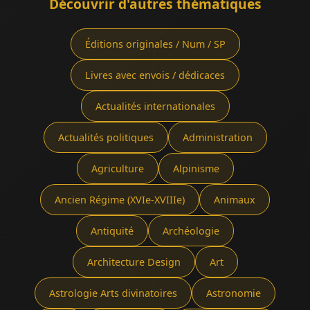
Découvrir d'autres thématiques
Éditions originales / Num / SP
Livres avec envois / dédicaces
Actualités internationales
Actualités politiques
Administration
Agriculture
Alpinisme
Ancien Régime (XVIe-XVIIIe)
Animaux
Antiquité
Archéologie
Architecture Design
Art
Astrologie Arts divinatoires
Astronomie