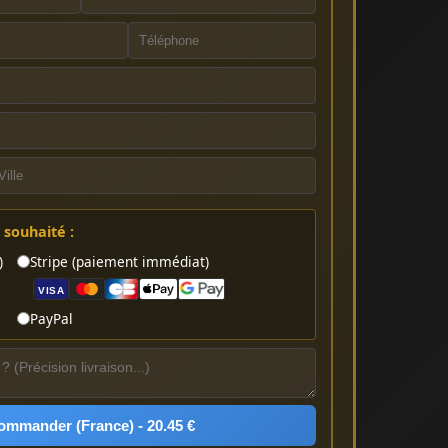
souhaité :
)
Stripe (paiement immédiat)
VISA
PayPal
ommander (France) - 20.45 €