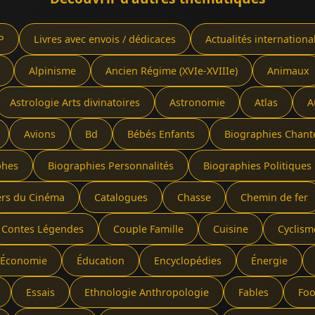
P
Livres avec envois / dédicaces
Actualités internationa
Alpinisme
Ancien Régime (XVIe-XVIIIe)
Animaux
Astrologie Arts divinatoires
Astronomie
Atlas
A
Avions
Bd
Bébés Enfants
Biographies Chant
phes
Biographies Personnalités
Biographies Politiques 
ers du Cinéma
Catalogues
Chasse
Chemin de fer
Contes Légendes
Couple Famille
Cuisine
Cyclism
Économie
Éducation
Encyclopédies
Énergie
Essais
Ethnologie Anthropologie
Fables
Foo