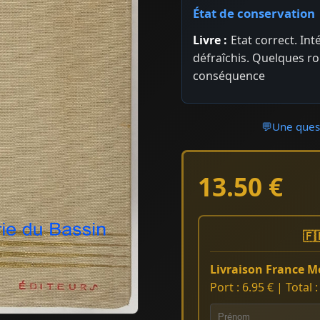
État de conservation
Livre :
Etat correct. In
défraîchis. Quelques r
conséquence
💬
Une quest
13.50 €
🇫
Livraison France Mé
Port : 6.95 € | Total 