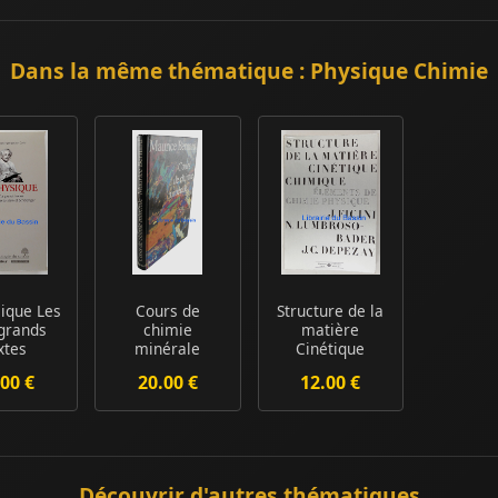
Dans la même thématique : Physique Chimie
sique Les
Cours de
Structure de la
 grands
chimie
matière
xtes
minérale
Cinétique
édocle à
chimique
00 €
20.00 €
12.00 €
ste...
Eléments de ...
Découvrir d'autres thématiques