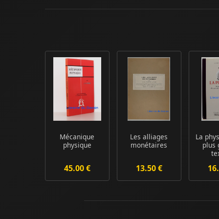
Mécanique
Les alliages
La phy
physique
monétaires
plus
te
d'Emp
45.00 €
13.50 €
16.
Ein