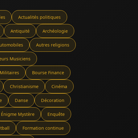
les
Actualités politiques
Antiquité
Archéologie
utomobiles
Autres religions
eurs Musiciens
Militaires
Bourse Finance
Christianisme
Cinéma
e
Danse
Décoration
Énigme Mystère
Enquête
tball
Formation continue