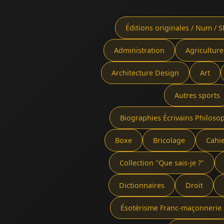
Éditions originales / Num / S
Administration
Agriculture
Architecture Design
Art
Autres sports
Biographies Écrivains Philoso
Boxe
Bricolage
Cahi
Collection "Que sais-je ?"
Dictionnaires
Droit
Ésotérisme Franc-maçonnerie