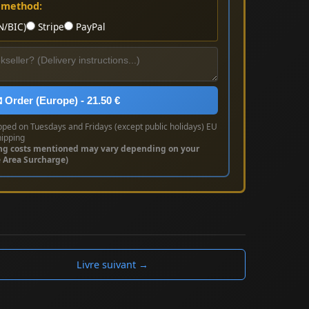
 method:
N/BIC)
Stripe
PayPal
 Order (Europe) - 21.50 €
pped on Tuesdays and Fridays (except public holidays) EU
hipping
ng costs mentioned may vary depending on your
e Area Surcharge)
Livre suivant →