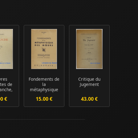
vres
Fondements de
Critique du
tes de
la
Jugement
anche,
métaphysique
e I
des moeurs
00 €
15.00 €
43.00 €