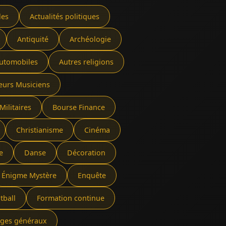
les
Actualités politiques
Antiquité
Archéologie
utomobiles
Autres religions
eurs Musiciens
Militaires
Bourse Finance
Christianisme
Cinéma
e
Danse
Décoration
Énigme Mystère
Enquête
tball
Formation continue
rages généraux