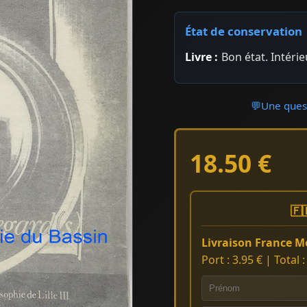
État de conservation
Livre :
Bon état. Intérie
💬
Une quest
18.50 €
🇫
Livraison France Mé
Port : 3.95 € | Total 