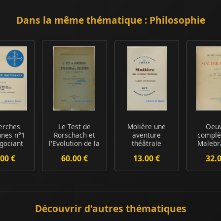
Dans la même thématique : Philosophie
erches
Le Test de
Molière une
Oeu
nnes n°1
Rorschach et
aventure
complè
gociant
l'Evolution de la
théâtrale
Malebr
et deux
Perception Et...
Tartuffe Dom
Tom
00 €
60.00 €
13.00 €
32.
c...
Juan Le Mis...
Découvrir d'autres thématiques