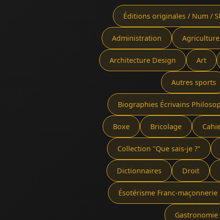
Éditions originales / Num / S
Administration
Agriculture
Architecture Design
Art
Autres sports
Biographies Écrivains Philoso
Boxe
Bricolage
Cahi
Collection "Que sais-je ?"
Dictionnaires
Droit
Ésotérisme Franc-maçonnerie
Gastronomie