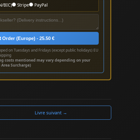
N/BIC)
Stripe
PayPal
 Order (Europe) - 25.50 €
pped on Tuesdays and Fridays (except public holidays) EU
hipping
ng costs mentioned may vary depending on your
e Area Surcharge)
Livre suivant →