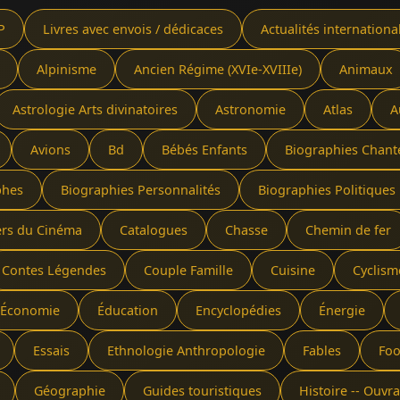
P
Livres avec envois / dédicaces
Actualités internationa
Alpinisme
Ancien Régime (XVIe-XVIIIe)
Animaux
Astrologie Arts divinatoires
Astronomie
Atlas
A
Avions
Bd
Bébés Enfants
Biographies Chant
phes
Biographies Personnalités
Biographies Politiques 
ers du Cinéma
Catalogues
Chasse
Chemin de fer
Contes Légendes
Couple Famille
Cuisine
Cyclism
Économie
Éducation
Encyclopédies
Énergie
Essais
Ethnologie Anthropologie
Fables
Foo
Géographie
Guides touristiques
Histoire -- Ouv