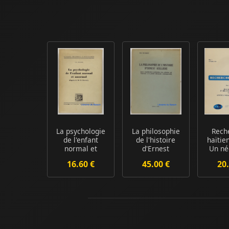
La psychologie
La philosophie
Rech
de l'enfant
de l'histoire
haïtie
normal et
d'Ernest
Un né
anormal
Seillière (avec
juif 
16.60 €
45.00 €
20.
c...
es