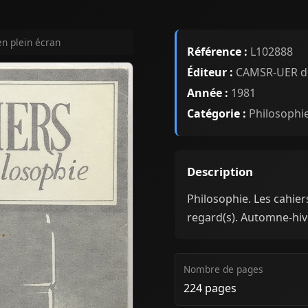
en plein écran
Référence :
L102888
Éditeur :
CAMSR-UER de P
Année :
1981
Catégorie :
Philosophi
Description
Philosophie. Les cahie
regard(s). Automne-hi
Nombre de pages
224 pages