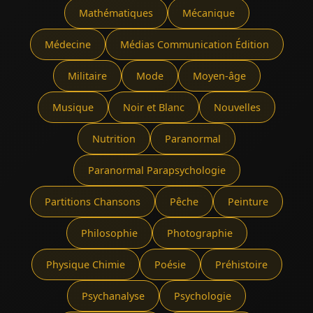
Mathématiques
Mécanique
Médecine
Médias Communication Édition
Militaire
Mode
Moyen-âge
Musique
Noir et Blanc
Nouvelles
Nutrition
Paranormal
Paranormal Parapsychologie
Partitions Chansons
Pêche
Peinture
Philosophie
Photographie
Physique Chimie
Poésie
Préhistoire
Psychanalyse
Psychologie