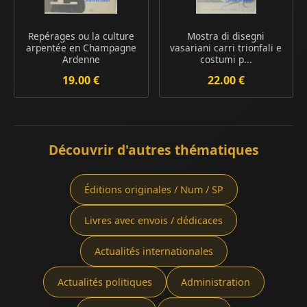
Repérages ou la culture
Mostra di disegni
arpentée en Champagne
vasariani carri trionfali e
Ardenne
costumi p...
19.00 €
22.00 €
Découvrir d'autres thématiques
Éditions originales / Num / SP
Livres avec envois / dédicaces
Actualités internationales
Actualités politiques
Administration