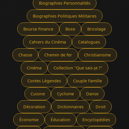
Biographies Personnalités
Biographies Politiques Militaires
Bourse Finance
Boxe
Bricolage
Cahiers du Cinéma
Catalogues
Chasse
Chemin de fer
Christianisme
Cinéma
Collection "Que sais-je ?"
Contes Légendes
Couple Famille
Cuisine
Cyclisme
Danse
Décoration
Dictionnaires
Droit
Économie
Éducation
Encyclopédies