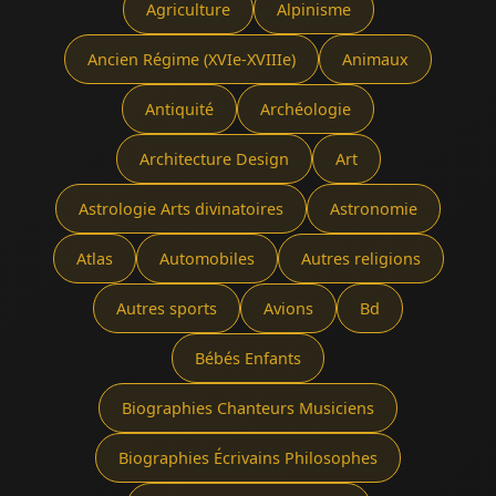
Agriculture
Alpinisme
Ancien Régime (XVIe-XVIIIe)
Animaux
Antiquité
Archéologie
Architecture Design
Art
Astrologie Arts divinatoires
Astronomie
Atlas
Automobiles
Autres religions
Autres sports
Avions
Bd
Bébés Enfants
Biographies Chanteurs Musiciens
Biographies Écrivains Philosophes