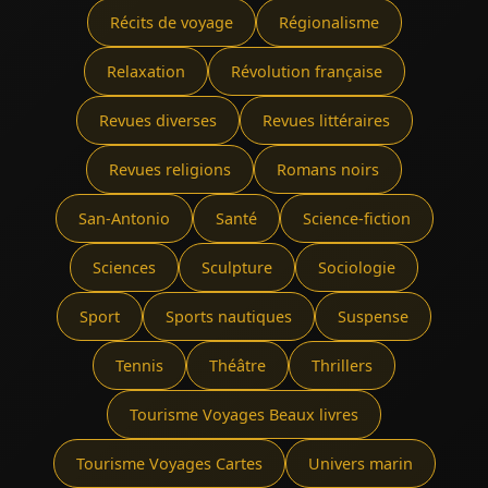
Récits de voyage
Régionalisme
Relaxation
Révolution française
Revues diverses
Revues littéraires
Revues religions
Romans noirs
San-Antonio
Santé
Science-fiction
Sciences
Sculpture
Sociologie
Sport
Sports nautiques
Suspense
Tennis
Théâtre
Thrillers
Tourisme Voyages Beaux livres
Tourisme Voyages Cartes
Univers marin