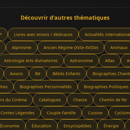
Découvrir d'autres thématiques
P
Livres avec envois / dédicaces
Actualités internationa
Alpinisme
Ancien Régime (XVIe-XVIIIe)
Animaux
Astrologie Arts divinatoires
Astronomie
Atlas
A
Avions
Bd
Bébés Enfants
Biographies Chant
phes
Biographies Personnalités
Biographies Politiques 
ers du Cinéma
Catalogues
Chasse
Chemin de fer
Contes Légendes
Couple Famille
Cuisine
Cyclism
Économie
Éducation
Encyclopédies
Énergie