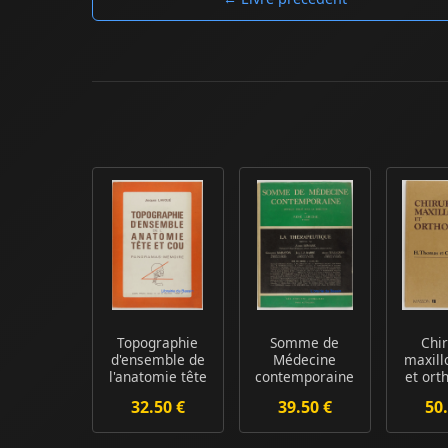
Topographie
Somme de
Chi
d'ensemble de
Médecine
maxill
l'anatomie tête
contemporaine
et ort
et cou Panora...
Tome 3 La
32.50 €
39.50 €
50.
thérapeutique