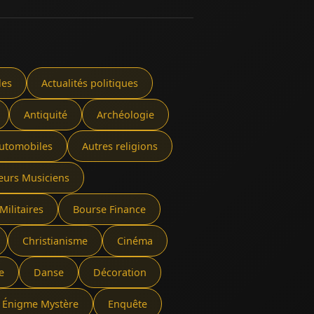
les
Actualités politiques
Antiquité
Archéologie
utomobiles
Autres religions
eurs Musiciens
Militaires
Bourse Finance
Christianisme
Cinéma
e
Danse
Décoration
Énigme Mystère
Enquête