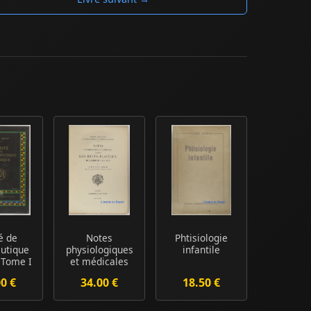
é de
Notes
Phtisiologie
utique
physiologiques
infantile
 Tome I
et médicales
concernant les
00 €
34.00 €
18.50 €
hauts ...