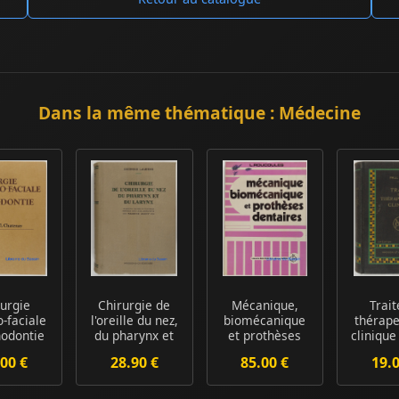
Dans la même thématique : Médecine
rurgie
Chirurgie de
Mécanique,
Trait
o-faciale
l'oreille du nez,
biomécanique
thérape
hodontie
du pharynx et
et prothèses
clinique
du larynx
dentaires
00 €
28.90 €
85.00 €
19.