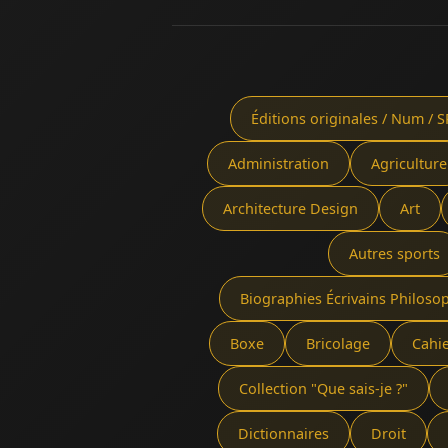
Éditions originales / Num / S
Administration
Agriculture
Architecture Design
Art
Autres sports
Biographies Écrivains Philoso
Boxe
Bricolage
Cahi
Collection "Que sais-je ?"
Dictionnaires
Droit