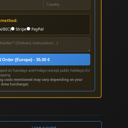
 method:
N/BIC)
Stripe
PayPal
 Order (Europe) - 35.00 €
pped on Tuesdays and Fridays (except public holidays) EU
hipping
ng costs mentioned may vary depending on your
e Area Surcharge)
Livre suivant →