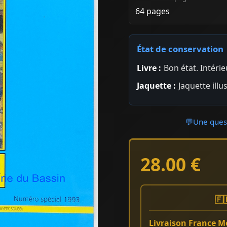
64 pages
État de conservation
Livre :
Bon état. Intéri
Jaquette :
Jaquette ill
💬
Une quest
28.00 €
🇫
Livraison France Mé