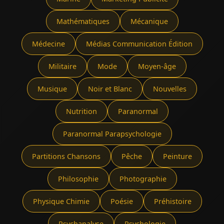
Mathématiques
Mécanique
Médecine
Médias Communication Édition
Militaire
Mode
Moyen-âge
Musique
Noir et Blanc
Nouvelles
Nutrition
Paranormal
Paranormal Parapsychologie
Partitions Chansons
Pêche
Peinture
Philosophie
Photographie
Physique Chimie
Poésie
Préhistoire
Psychanalyse
Psychologie