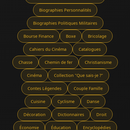
Biographies Personnalités
Biographies Politiques Militaires
Bourse Finance
Boxe
Bricolage
Cahiers du Cinéma
Catalogues
Chasse
Chemin de fer
Christianisme
Cinéma
Collection "Que sais-je ?"
Contes Légendes
Couple Famille
Cuisine
Cyclisme
Danse
Décoration
Dictionnaires
Droit
Économie
Éducation
Encyclopédies