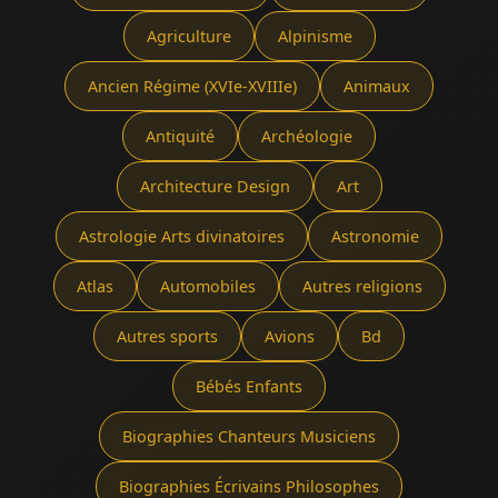
Agriculture
Alpinisme
Ancien Régime (XVIe-XVIIIe)
Animaux
Antiquité
Archéologie
Architecture Design
Art
Astrologie Arts divinatoires
Astronomie
Atlas
Automobiles
Autres religions
Autres sports
Avions
Bd
Bébés Enfants
Biographies Chanteurs Musiciens
Biographies Écrivains Philosophes