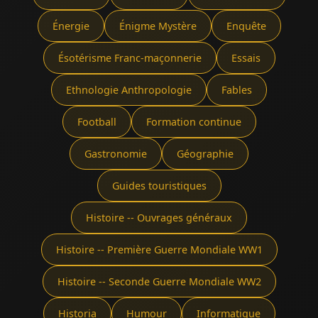
Énergie
Énigme Mystère
Enquête
Ésotérisme Franc-maçonnerie
Essais
Ethnologie Anthropologie
Fables
Football
Formation continue
Gastronomie
Géographie
Guides touristiques
Histoire -- Ouvrages généraux
Histoire -- Première Guerre Mondiale WW1
Histoire -- Seconde Guerre Mondiale WW2
Historia
Humour
Informatique