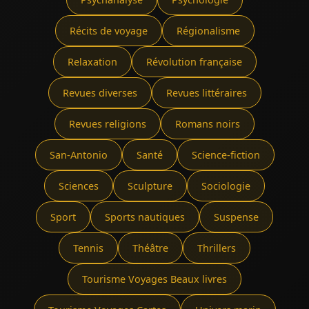
Récits de voyage
Régionalisme
Relaxation
Révolution française
Revues diverses
Revues littéraires
Revues religions
Romans noirs
San-Antonio
Santé
Science-fiction
Sciences
Sculpture
Sociologie
Sport
Sports nautiques
Suspense
Tennis
Théâtre
Thrillers
Tourisme Voyages Beaux livres