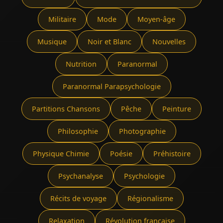
Militaire
Mode
Moyen-âge
Musique
Noir et Blanc
Nouvelles
Nutrition
Paranormal
Paranormal Parapsychologie
Partitions Chansons
Pêche
Peinture
Philosophie
Photographie
Physique Chimie
Poésie
Préhistoire
Psychanalyse
Psychologie
Récits de voyage
Régionalisme
Relaxation
Révolution française