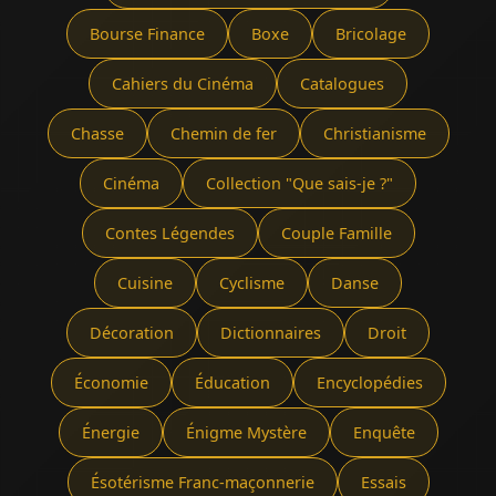
Bourse Finance
Boxe
Bricolage
Cahiers du Cinéma
Catalogues
Chasse
Chemin de fer
Christianisme
Cinéma
Collection "Que sais-je ?"
Contes Légendes
Couple Famille
Cuisine
Cyclisme
Danse
Décoration
Dictionnaires
Droit
Économie
Éducation
Encyclopédies
Énergie
Énigme Mystère
Enquête
Ésotérisme Franc-maçonnerie
Essais