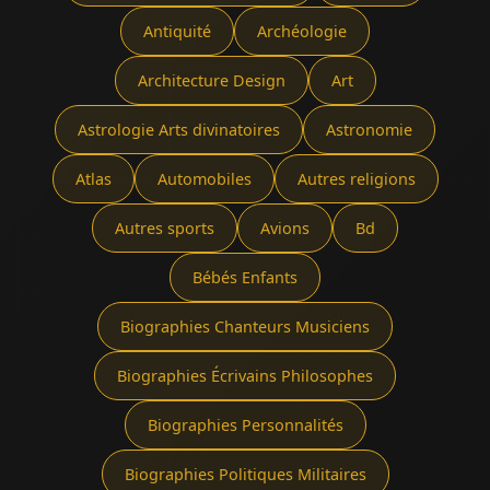
Antiquité
Archéologie
Architecture Design
Art
Astrologie Arts divinatoires
Astronomie
Atlas
Automobiles
Autres religions
Autres sports
Avions
Bd
Bébés Enfants
Biographies Chanteurs Musiciens
Biographies Écrivains Philosophes
Biographies Personnalités
Biographies Politiques Militaires