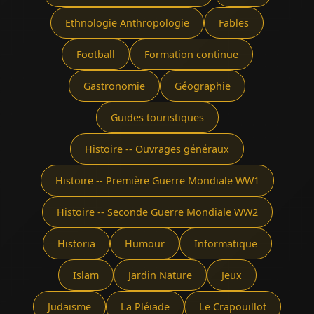
Ethnologie Anthropologie
Fables
Football
Formation continue
Gastronomie
Géographie
Guides touristiques
Histoire -- Ouvrages généraux
Histoire -- Première Guerre Mondiale WW1
Histoire -- Seconde Guerre Mondiale WW2
Historia
Humour
Informatique
Islam
Jardin Nature
Jeux
Judaïsme
La Pléïade
Le Crapouillot