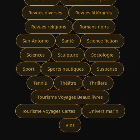
Revues diverses
Revues littéraires
Revues religions
Romans noirs
San-Antonio
Santé
Science-fiction
Sciences
Sculpture
Sociologie
Sport
Sports nautiques
Suspense
Tennis
Théâtre
Thrillers
Tourisme Voyages Beaux livres
Tourisme Voyages Cartes
Univers marin
Vins