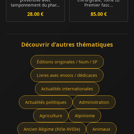
tamponnement du phar...
Premier fasc...
28.00 €
85.00 €
Découvrir d'autres thématiques
Éditions originales / Num / SP
Livres avec envois / dédicaces
Actualités internationales
Actualités politiques
Administration
Agriculture
Alpinisme
Ancien Régime (XVIe-XVIIIe)
Animaux