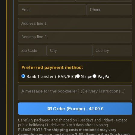
Preferred payment method:
Bank Transfer (IBAN/BIC)
Stripe
PayPal
📧 Order (Europe) - 42.00 €
Carefully packaged and shipped on Tuesdays and Fridays (except
public holidays) EU delivery: 3 to 9 days after shipping
PLEASE NOTE: The shipping costs mentioned may vary
depending on your postal code (UPS - Remote Area Surcharge)