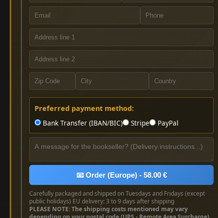
Preferred payment method:
Bank Transfer (IBAN/BIC)
Stripe
PayPal
📧 Order (Europe) - 58.00 €
Carefully packaged and shipped on Tuesdays and Fridays (except
public holidays) EU delivery: 3 to 9 days after shipping
PLEASE NOTE: The shipping costs mentioned may vary
depending on your postal code (UPS - Remote Area Surcharge)