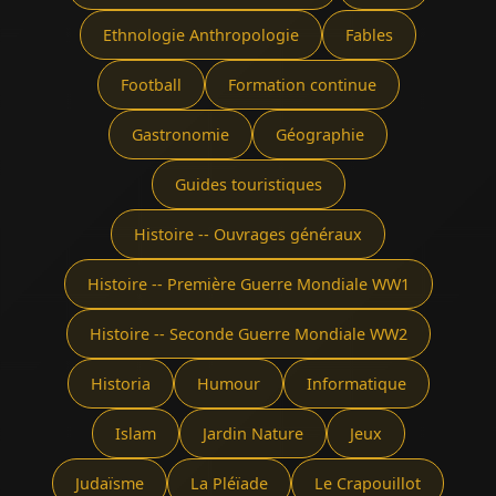
Ethnologie Anthropologie
Fables
Football
Formation continue
Gastronomie
Géographie
Guides touristiques
Histoire -- Ouvrages généraux
Histoire -- Première Guerre Mondiale WW1
Histoire -- Seconde Guerre Mondiale WW2
Historia
Humour
Informatique
Islam
Jardin Nature
Jeux
Judaïsme
La Pléïade
Le Crapouillot