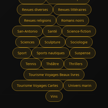
Revues diverses
Revues littéraires
Revues religions
Romans noirs
San-Antonio
Santé
Science-fiction
Sciences
Sculpture
Sociologie
Sport
Sports nautiques
Suspense
Tennis
Théâtre
Thrillers
Tourisme Voyages Beaux livres
Tourisme Voyages Cartes
Univers marin
Vins