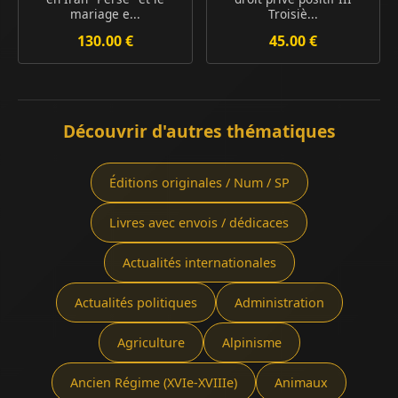
mariage e...
Troisiè...
130.00 €
45.00 €
Découvrir d'autres thématiques
Éditions originales / Num / SP
Livres avec envois / dédicaces
Actualités internationales
Actualités politiques
Administration
Agriculture
Alpinisme
Ancien Régime (XVIe-XVIIIe)
Animaux