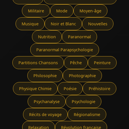
Militaire
Mode
Moyen-âge
Musique
Noir et Blanc
Nouvelles
Nutrition
Paranormal
Paranormal Parapsychologie
Partitions Chansons
Pêche
Peinture
Philosophie
Photographie
Physique Chimie
Poésie
Préhistoire
Psychanalyse
Psychologie
Récits de voyage
Régionalisme
Relaxation
Révolution française