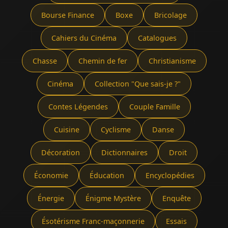
Bourse Finance
Boxe
Bricolage
Cahiers du Cinéma
Catalogues
Chasse
Chemin de fer
Christianisme
Cinéma
Collection "Que sais-je ?"
Contes Légendes
Couple Famille
Cuisine
Cyclisme
Danse
Décoration
Dictionnaires
Droit
Économie
Éducation
Encyclopédies
Énergie
Énigme Mystère
Enquête
Ésotérisme Franc-maçonnerie
Essais