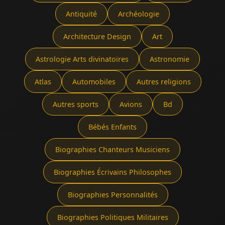
Antiquité
Archéologie
Architecture Design
Art
Astrologie Arts divinatoires
Astronomie
Atlas
Automobiles
Autres religions
Autres sports
Avions
Bd
Bébés Enfants
Biographies Chanteurs Musiciens
Biographies Écrivains Philosophes
Biographies Personnalités
Biographies Politiques Militaires