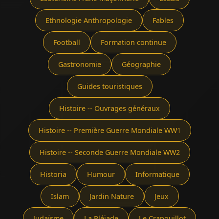
Ethnologie Anthropologie
Fables
Football
Formation continue
Gastronomie
Géographie
Guides touristiques
Histoire -- Ouvrages généraux
Histoire -- Première Guerre Mondiale WW1
Histoire -- Seconde Guerre Mondiale WW2
Historia
Humour
Informatique
Islam
Jardin Nature
Jeux
Judaïsme
La Pléïade
Le Crapouillot