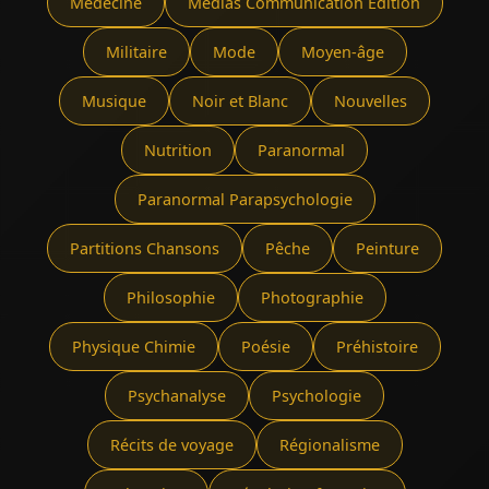
Médecine
Médias Communication Édition
Militaire
Mode
Moyen-âge
Musique
Noir et Blanc
Nouvelles
Nutrition
Paranormal
Paranormal Parapsychologie
Partitions Chansons
Pêche
Peinture
Philosophie
Photographie
Physique Chimie
Poésie
Préhistoire
Psychanalyse
Psychologie
Récits de voyage
Régionalisme