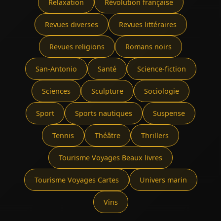
Relaxation
Révolution française
Revues diverses
Revues littéraires
Revues religions
Romans noirs
San-Antonio
Santé
Science-fiction
Sciences
Sculpture
Sociologie
Sport
Sports nautiques
Suspense
Tennis
Théâtre
Thrillers
Tourisme Voyages Beaux livres
Tourisme Voyages Cartes
Univers marin
Vins