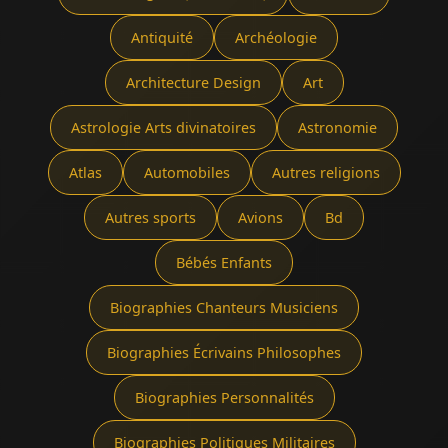
Antiquité
Archéologie
Architecture Design
Art
Astrologie Arts divinatoires
Astronomie
Atlas
Automobiles
Autres religions
Autres sports
Avions
Bd
Bébés Enfants
Biographies Chanteurs Musiciens
Biographies Écrivains Philosophes
Biographies Personnalités
Biographies Politiques Militaires