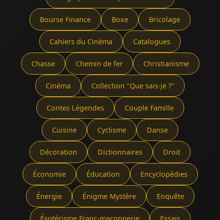
Bourse Finance
Boxe
Bricolage
Cahiers du Cinéma
Catalogues
Chasse
Chemin de fer
Christianisme
Cinéma
Collection "Que sais-je ?"
Contes Légendes
Couple Famille
Cuisine
Cyclisme
Danse
Décoration
Dictionnaires
Droit
Économie
Éducation
Encyclopédies
Énergie
Énigme Mystère
Enquête
Ésotérisme Franc-maçonnerie
Essais