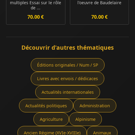
multiples Essai sur le rôle
l'oeuvre de Baudelaire
de ...
70.00 €
70.00 €
Découvrir d'autres thématiques
Éditions originales / Num / SP
Livres avec envois / dédicaces
Actualités internationales
Actualités politiques
Administration
Agriculture
Alpinisme
Ancien Régime (XVIe-XVIIIe)
Animaux