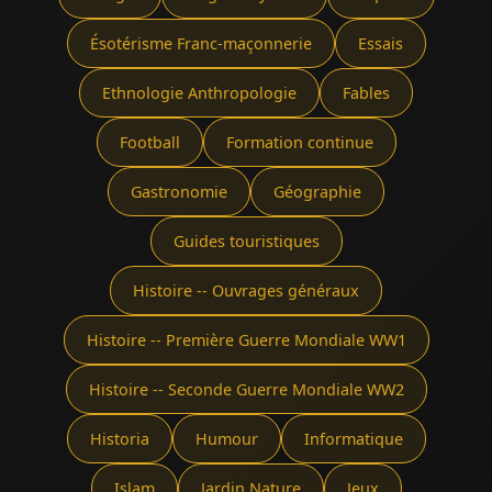
Ésotérisme Franc-maçonnerie
Essais
Ethnologie Anthropologie
Fables
Football
Formation continue
Gastronomie
Géographie
Guides touristiques
Histoire -- Ouvrages généraux
Histoire -- Première Guerre Mondiale WW1
Histoire -- Seconde Guerre Mondiale WW2
Historia
Humour
Informatique
Islam
Jardin Nature
Jeux