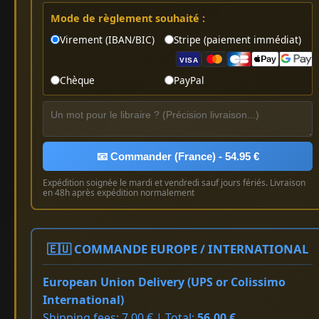
Mode de règlement souhaité :
Virement (IBAN/BIC)
Stripe (paiement immédiat)
VISA
Chèque
PayPal
📧 Commander (France) - 54.95 €
Expédition soignée le mardi et vendredi sauf jours fériés. Livraison
en 48h après expédition normalement
🇪🇺 COMMANDE EUROPE / INTERNATIONAL
European Union Delivery (UPS or Colissimo
International)
Shipping fees: 7.00 € | Total:
56.00 €