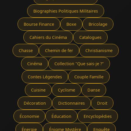
Biographies Politiques Militaires
Bourse Finance
Boxe
Bricolage
Cahiers du Cinéma
Catalogues
Chasse
Chemin de fer
Christianisme
Cinéma
Collection "Que sais-je ?"
Contes Légendes
Couple Famille
Cuisine
Cyclisme
Danse
Décoration
Dictionnaires
Droit
Économie
Éducation
Encyclopédies
Énergie
Énigme Mystère
Enquête