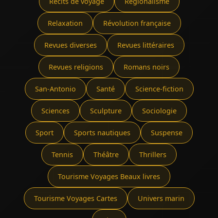
Récits de voyage
Régionalisme
Relaxation
Révolution française
Revues diverses
Revues littéraires
Revues religions
Romans noirs
San-Antonio
Santé
Science-fiction
Sciences
Sculpture
Sociologie
Sport
Sports nautiques
Suspense
Tennis
Théâtre
Thrillers
Tourisme Voyages Beaux livres
Tourisme Voyages Cartes
Univers marin