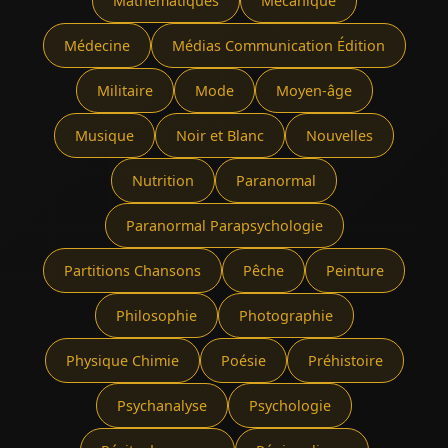
Mathématiques
Mécanique
Médecine
Médias Communication Édition
Militaire
Mode
Moyen-âge
Musique
Noir et Blanc
Nouvelles
Nutrition
Paranormal
Paranormal Parapsychologie
Partitions Chansons
Pêche
Peinture
Philosophie
Photographie
Physique Chimie
Poésie
Préhistoire
Psychanalyse
Psychologie