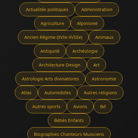
Actualités politiques
Administration
Agriculture
Alpinisme
Ancien Régime (XVIe-XVIIIe)
Animaux
Antiquité
Archéologie
Architecture Design
Art
Astrologie Arts divinatoires
Astronomie
Atlas
Automobiles
Autres religions
Autres sports
Avions
Bd
Bébés Enfants
Biographies Chanteurs Musiciens