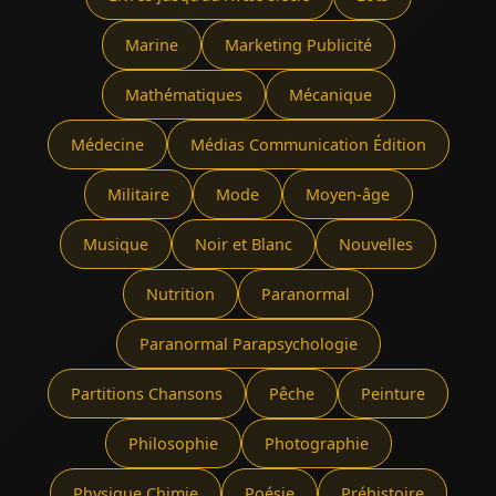
Marine
Marketing Publicité
Mathématiques
Mécanique
Médecine
Médias Communication Édition
Militaire
Mode
Moyen-âge
Musique
Noir et Blanc
Nouvelles
Nutrition
Paranormal
Paranormal Parapsychologie
Partitions Chansons
Pêche
Peinture
Philosophie
Photographie
Physique Chimie
Poésie
Préhistoire