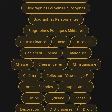
Biographies Écrivains Philosophes
Biographies Personnalités
Biographies Politiques Militaires
Bourse Finance
Boxe
Bricolage
Cahiers du Cinéma
Catalogues
Chasse
Chemin de fer
Christianisme
Cinéma
Collection "Que sais-je ?"
Contes Légendes
Couple Famille
Cuisine
Cyclisme
Danse
Décoration
Dictionnaires
Droit