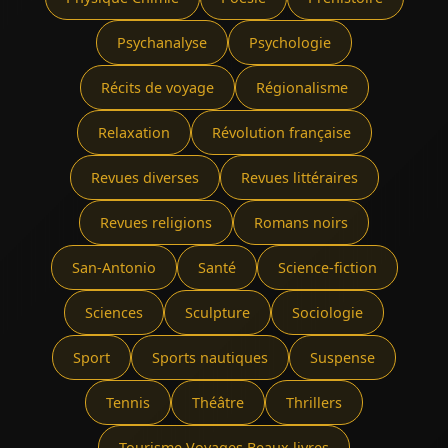
Psychanalyse
Psychologie
Récits de voyage
Régionalisme
Relaxation
Révolution française
Revues diverses
Revues littéraires
Revues religions
Romans noirs
San-Antonio
Santé
Science-fiction
Sciences
Sculpture
Sociologie
Sport
Sports nautiques
Suspense
Tennis
Théâtre
Thrillers
Tourisme Voyages Beaux livres