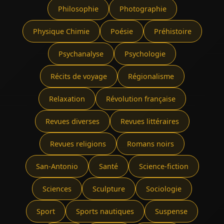
Philosophie
Photographie
Physique Chimie
Poésie
Préhistoire
Psychanalyse
Psychologie
Récits de voyage
Régionalisme
Relaxation
Révolution française
Revues diverses
Revues littéraires
Revues religions
Romans noirs
San-Antonio
Santé
Science-fiction
Sciences
Sculpture
Sociologie
Sport
Sports nautiques
Suspense