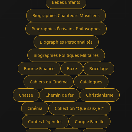
Bébés Enfants
Biographies Chanteurs Musiciens
Biographies Écrivains Philosophes
Biographies Personnalités
Biographies Politiques Militaires
Bourse Finance
Boxe
Bricolage
Cahiers du Cinéma
Catalogues
Chasse
Chemin de fer
Christianisme
Cinéma
Collection "Que sais-je ?"
Contes Légendes
Couple Famille