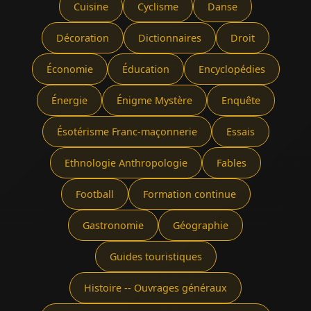
Cuisine
Cyclisme
Danse
Décoration
Dictionnaires
Droit
Économie
Éducation
Encyclopédies
Énergie
Énigme Mystère
Enquête
Ésotérisme Franc-maçonnerie
Essais
Ethnologie Anthropologie
Fables
Football
Formation continue
Gastronomie
Géographie
Guides touristiques
Histoire -- Ouvrages généraux