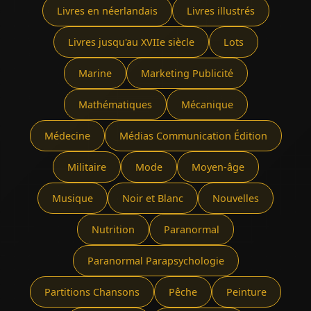
Livres en néerlandais
Livres illustrés
Livres jusqu'au XVIIe siècle
Lots
Marine
Marketing Publicité
Mathématiques
Mécanique
Médecine
Médias Communication Édition
Militaire
Mode
Moyen-âge
Musique
Noir et Blanc
Nouvelles
Nutrition
Paranormal
Paranormal Parapsychologie
Partitions Chansons
Pêche
Peinture