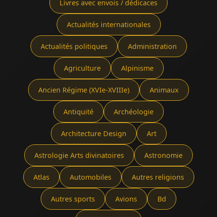
Livres avec envois / dédicaces
Actualités internationales
Actualités politiques
Administration
Agriculture
Alpinisme
Ancien Régime (XVIe-XVIIIe)
Animaux
Antiquité
Archéologie
Architecture Design
Art
Astrologie Arts divinatoires
Astronomie
Atlas
Automobiles
Autres religions
Autres sports
Avions
Bd