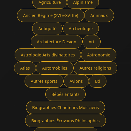
Agriculture
Alpinisme
Ancien Régime (XVIe-XVIIIe)
Animaux
Antiquité
Archéologie
Architecture Design
Art
Astrologie Arts divinatoires
Astronomie
Atlas
Automobiles
Autres religions
Autres sports
Avions
Bd
Bébés Enfants
Biographies Chanteurs Musiciens
Biographies Écrivains Philosophes