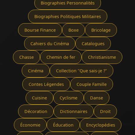
Biographies Personnalités
Biographies Politiques Militaires
Bourse Finance
Boxe
Bricolage
Cahiers du Cinéma
Catalogues
Chasse
Chemin de fer
Christianisme
Cinéma
Collection "Que sais-je ?"
Contes Légendes
Couple Famille
Cuisine
Cyclisme
Danse
Décoration
Dictionnaires
Droit
Économie
Éducation
Encyclopédies