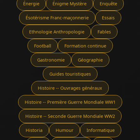
Énergie
Énigme Mystère
Enquête
Ésotérisme Franc-maçonnerie
Essais
Ethnologie Anthropologie
Fables
Football
Formation continue
Gastronomie
Géographie
Guides touristiques
Histoire -- Ouvrages généraux
Histoire -- Première Guerre Mondiale WW1
Histoire -- Seconde Guerre Mondiale WW2
Historia
Humour
Informatique