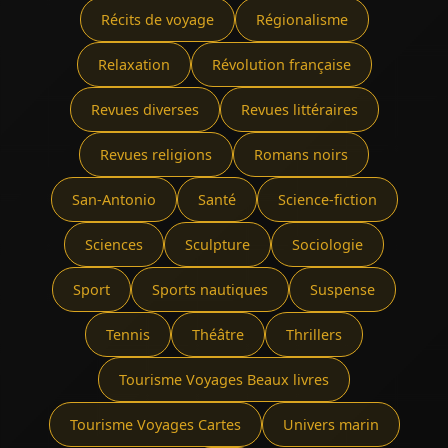
Récits de voyage
Régionalisme
Relaxation
Révolution française
Revues diverses
Revues littéraires
Revues religions
Romans noirs
San-Antonio
Santé
Science-fiction
Sciences
Sculpture
Sociologie
Sport
Sports nautiques
Suspense
Tennis
Théâtre
Thrillers
Tourisme Voyages Beaux livres
Tourisme Voyages Cartes
Univers marin