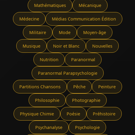
Mathématiques
Mécanique
Médecine
Médias Communication Édition
Militaire
Mode
Moyen-âge
Musique
Noir et Blanc
Nouvelles
Nutrition
Paranormal
Paranormal Parapsychologie
Partitions Chansons
Pêche
Peinture
Philosophie
Photographie
Physique Chimie
Poésie
Préhistoire
Psychanalyse
Psychologie