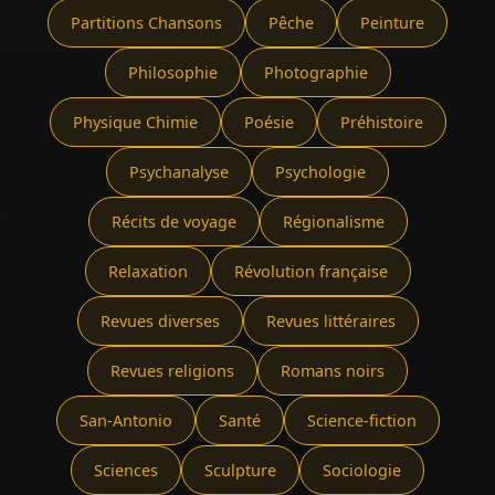
Partitions Chansons
Pêche
Peinture
Philosophie
Photographie
Physique Chimie
Poésie
Préhistoire
Psychanalyse
Psychologie
Récits de voyage
Régionalisme
Relaxation
Révolution française
Revues diverses
Revues littéraires
Revues religions
Romans noirs
San-Antonio
Santé
Science-fiction
Sciences
Sculpture
Sociologie