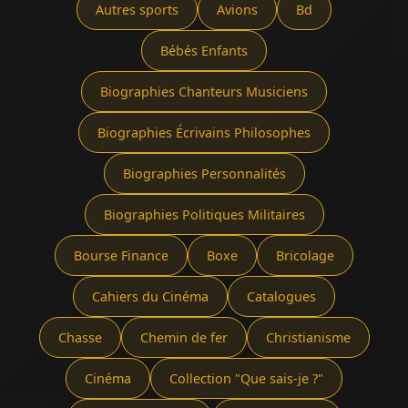
Autres sports
Avions
Bd
Bébés Enfants
Biographies Chanteurs Musiciens
Biographies Écrivains Philosophes
Biographies Personnalités
Biographies Politiques Militaires
Bourse Finance
Boxe
Bricolage
Cahiers du Cinéma
Catalogues
Chasse
Chemin de fer
Christianisme
Cinéma
Collection "Que sais-je ?"