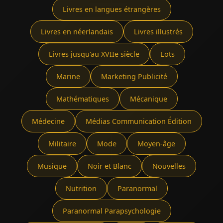
Livres en langues étrangères
Livres en néerlandais
Livres illustrés
Livres jusqu'au XVIIe siècle
Lots
Marine
Marketing Publicité
Mathématiques
Mécanique
Médecine
Médias Communication Édition
Militaire
Mode
Moyen-âge
Musique
Noir et Blanc
Nouvelles
Nutrition
Paranormal
Paranormal Parapsychologie