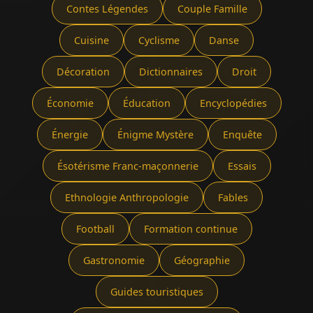
Contes Légendes
Couple Famille
Cuisine
Cyclisme
Danse
Décoration
Dictionnaires
Droit
Économie
Éducation
Encyclopédies
Énergie
Énigme Mystère
Enquête
Ésotérisme Franc-maçonnerie
Essais
Ethnologie Anthropologie
Fables
Football
Formation continue
Gastronomie
Géographie
Guides touristiques