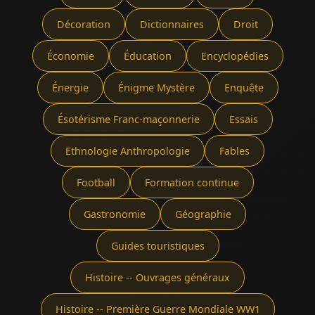
Décoration
Dictionnaires
Droit
Économie
Éducation
Encyclopédies
Énergie
Énigme Mystère
Enquête
Ésotérisme Franc-maçonnerie
Essais
Ethnologie Anthropologie
Fables
Football
Formation continue
Gastronomie
Géographie
Guides touristiques
Histoire -- Ouvrages généraux
Histoire -- Première Guerre Mondiale WW1