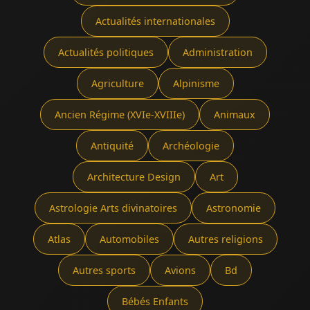
Actualités internationales
Actualités politiques
Administration
Agriculture
Alpinisme
Ancien Régime (XVIe-XVIIIe)
Animaux
Antiquité
Archéologie
Architecture Design
Art
Astrologie Arts divinatoires
Astronomie
Atlas
Automobiles
Autres religions
Autres sports
Avions
Bd
Bébés Enfants