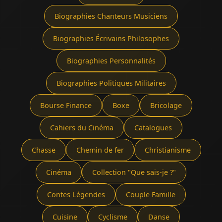
Biographies Chanteurs Musiciens
Biographies Écrivains Philosophes
Biographies Personnalités
Biographies Politiques Militaires
Bourse Finance
Boxe
Bricolage
Cahiers du Cinéma
Catalogues
Chasse
Chemin de fer
Christianisme
Cinéma
Collection "Que sais-je ?"
Contes Légendes
Couple Famille
Cuisine
Cyclisme
Danse