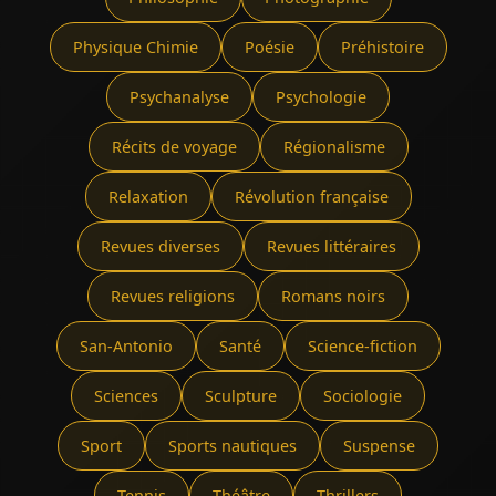
Physique Chimie
Poésie
Préhistoire
Psychanalyse
Psychologie
Récits de voyage
Régionalisme
Relaxation
Révolution française
Revues diverses
Revues littéraires
Revues religions
Romans noirs
San-Antonio
Santé
Science-fiction
Sciences
Sculpture
Sociologie
Sport
Sports nautiques
Suspense
Tennis
Théâtre
Thrillers