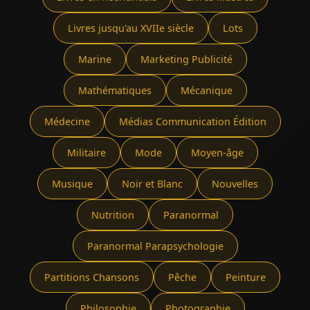
Livres jusqu'au XVIIe siècle
Lots
Marine
Marketing Publicité
Mathématiques
Mécanique
Médecine
Médias Communication Édition
Militaire
Mode
Moyen-âge
Musique
Noir et Blanc
Nouvelles
Nutrition
Paranormal
Paranormal Parapsychologie
Partitions Chansons
Pêche
Peinture
Philosophie
Photographie