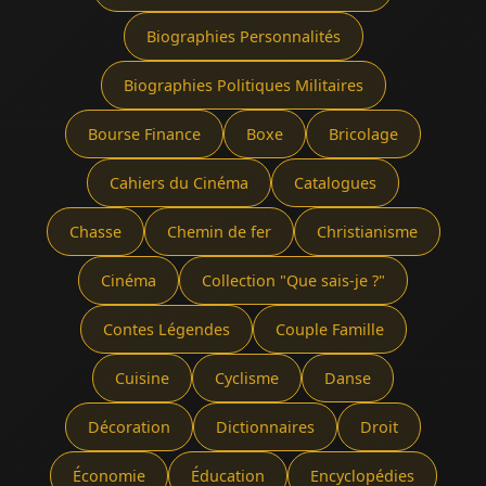
Biographies Personnalités
Biographies Politiques Militaires
Bourse Finance
Boxe
Bricolage
Cahiers du Cinéma
Catalogues
Chasse
Chemin de fer
Christianisme
Cinéma
Collection "Que sais-je ?"
Contes Légendes
Couple Famille
Cuisine
Cyclisme
Danse
Décoration
Dictionnaires
Droit
Économie
Éducation
Encyclopédies