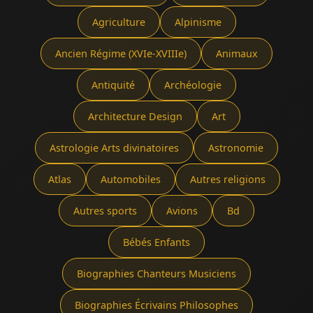
Agriculture
Alpinisme
Ancien Régime (XVIe-XVIIIe)
Animaux
Antiquité
Archéologie
Architecture Design
Art
Astrologie Arts divinatoires
Astronomie
Atlas
Automobiles
Autres religions
Autres sports
Avions
Bd
Bébés Enfants
Biographies Chanteurs Musiciens
Biographies Écrivains Philosophes