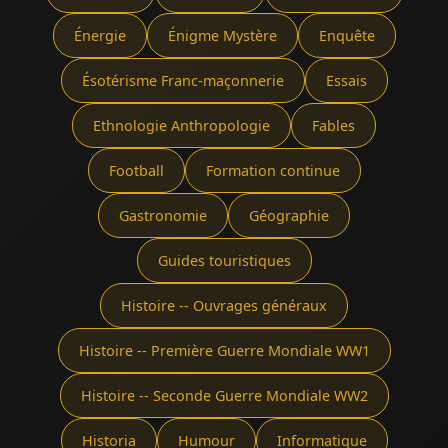
Énergie
Énigme Mystère
Enquête
Ésotérisme Franc-maçonnerie
Essais
Ethnologie Anthropologie
Fables
Football
Formation continue
Gastronomie
Géographie
Guides touristiques
Histoire -- Ouvrages généraux
Histoire -- Première Guerre Mondiale WW1
Histoire -- Seconde Guerre Mondiale WW2
Historia
Humour
Informatique