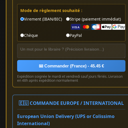
Mode de règlement souhaité :
Virement (IBAN/BIC)
Stripe (paiement immédiat)
VISA
Chèque
PayPal
📧 Commander (France) - 45.45 €
Expédition soignée le mardi et vendredi sauf jours fériés. Livraison
en 48h après expédition normalement
🇪🇺 COMMANDE EUROPE / INTERNATIONAL
European Union Delivery (UPS or Colissimo
International)