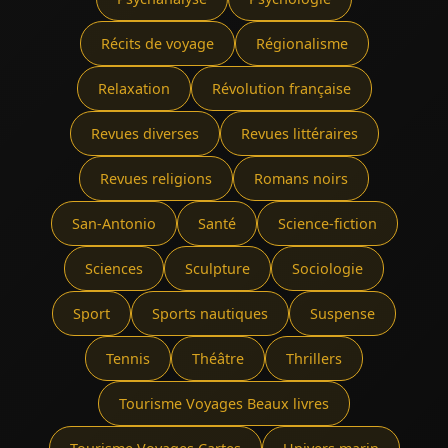
Récits de voyage
Régionalisme
Relaxation
Révolution française
Revues diverses
Revues littéraires
Revues religions
Romans noirs
San-Antonio
Santé
Science-fiction
Sciences
Sculpture
Sociologie
Sport
Sports nautiques
Suspense
Tennis
Théâtre
Thrillers
Tourisme Voyages Beaux livres