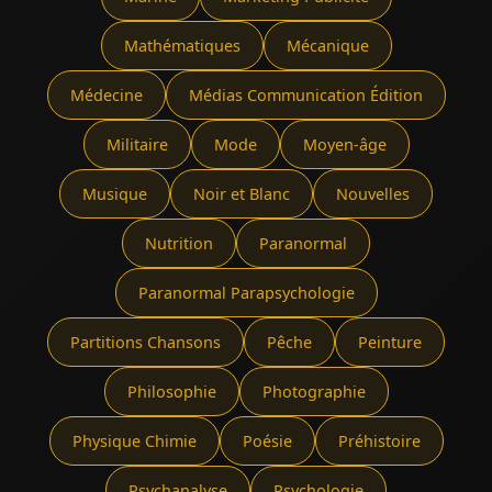
Mathématiques
Mécanique
Médecine
Médias Communication Édition
Militaire
Mode
Moyen-âge
Musique
Noir et Blanc
Nouvelles
Nutrition
Paranormal
Paranormal Parapsychologie
Partitions Chansons
Pêche
Peinture
Philosophie
Photographie
Physique Chimie
Poésie
Préhistoire
Psychanalyse
Psychologie