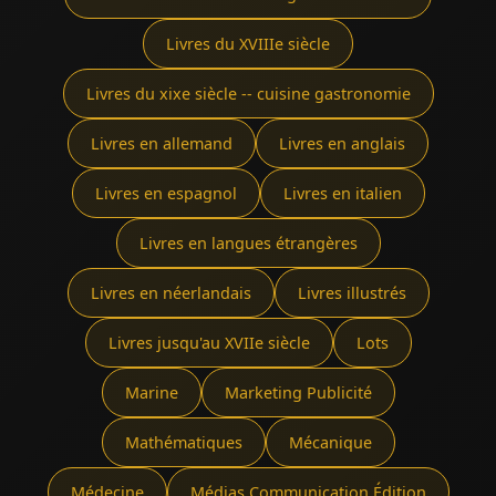
Livres du XVIIIe siècle
Livres du xixe siècle -- cuisine gastronomie
Livres en allemand
Livres en anglais
Livres en espagnol
Livres en italien
Livres en langues étrangères
Livres en néerlandais
Livres illustrés
Livres jusqu'au XVIIe siècle
Lots
Marine
Marketing Publicité
Mathématiques
Mécanique
Médecine
Médias Communication Édition