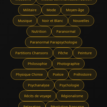
Militaire
Mode
Moyen-âge
Musique
Noir et Blanc
Nouvelles
Nutrition
Paranormal
Paranormal Parapsychologie
Partitions Chansons
Pêche
Peinture
Philosophie
Photographie
Physique Chimie
Poésie
Préhistoire
Psychanalyse
Psychologie
Récits de voyage
Régionalisme
Relaxation
Révolution française