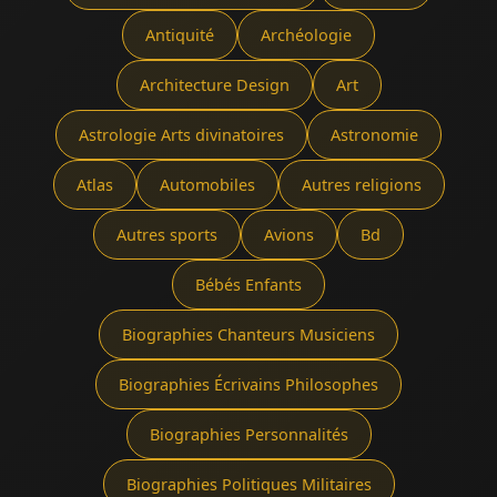
Antiquité
Archéologie
Architecture Design
Art
Astrologie Arts divinatoires
Astronomie
Atlas
Automobiles
Autres religions
Autres sports
Avions
Bd
Bébés Enfants
Biographies Chanteurs Musiciens
Biographies Écrivains Philosophes
Biographies Personnalités
Biographies Politiques Militaires