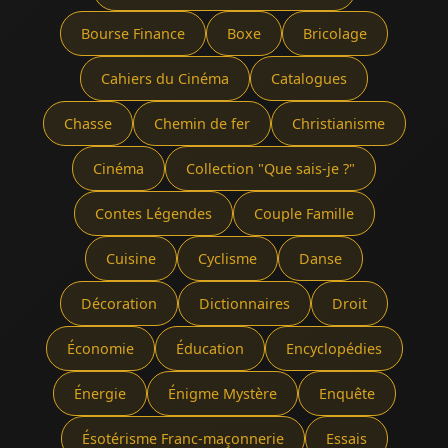
Bourse Finance
Boxe
Bricolage
Cahiers du Cinéma
Catalogues
Chasse
Chemin de fer
Christianisme
Cinéma
Collection "Que sais-je ?"
Contes Légendes
Couple Famille
Cuisine
Cyclisme
Danse
Décoration
Dictionnaires
Droit
Économie
Éducation
Encyclopédies
Énergie
Énigme Mystère
Enquête
Ésotérisme Franc-maçonnerie
Essais