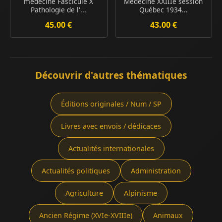
médecine Fascicule X
Médecine XXIIIe session
Pathologie de l'...
Québec 1934...
45.00 €
43.00 €
Découvrir d'autres thématiques
Éditions originales / Num / SP
Livres avec envois / dédicaces
Actualités internationales
Actualités politiques
Administration
Agriculture
Alpinisme
Ancien Régime (XVIe-XVIIIe)
Animaux