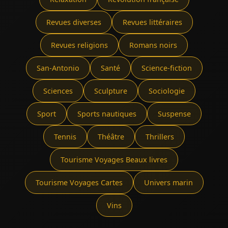
Revues diverses
Revues littéraires
Revues religions
Romans noirs
San-Antonio
Santé
Science-fiction
Sciences
Sculpture
Sociologie
Sport
Sports nautiques
Suspense
Tennis
Théâtre
Thrillers
Tourisme Voyages Beaux livres
Tourisme Voyages Cartes
Univers marin
Vins