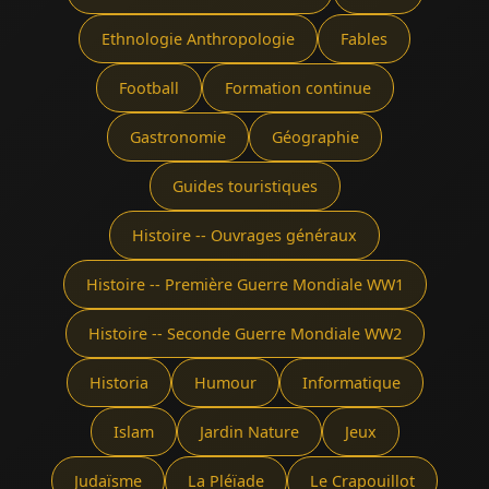
Ethnologie Anthropologie
Fables
Football
Formation continue
Gastronomie
Géographie
Guides touristiques
Histoire -- Ouvrages généraux
Histoire -- Première Guerre Mondiale WW1
Histoire -- Seconde Guerre Mondiale WW2
Historia
Humour
Informatique
Islam
Jardin Nature
Jeux
Judaïsme
La Pléïade
Le Crapouillot