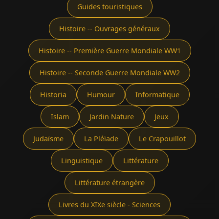
Guides touristiques
Histoire -- Ouvrages généraux
Histoire -- Première Guerre Mondiale WW1
Histoire -- Seconde Guerre Mondiale WW2
Historia
Humour
Informatique
Islam
Jardin Nature
Jeux
Judaïsme
La Pléïade
Le Crapouillot
Linguistique
Littérature
Littérature étrangère
Livres du XIXe siècle - Sciences