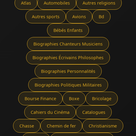
Atlas
Automobiles
Autres religions
Autres sports
Avions
Bd
Bébés Enfants
Biographies Chanteurs Musiciens
Biographies Écrivains Philosophes
Biographies Personnalités
Biographies Politiques Militaires
Bourse Finance
Boxe
Bricolage
Cahiers du Cinéma
Catalogues
Chasse
Chemin de fer
Christianisme