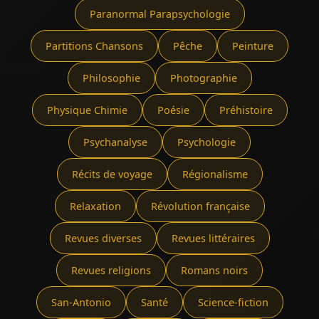
Paranormal Parapsychologie
Partitions Chansons
Pêche
Peinture
Philosophie
Photographie
Physique Chimie
Poésie
Préhistoire
Psychanalyse
Psychologie
Récits de voyage
Régionalisme
Relaxation
Révolution française
Revues diverses
Revues littéraires
Revues religions
Romans noirs
San-Antonio
Santé
Science-fiction