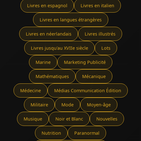
Livres en espagnol
Livres en italien
Livres en langues étrangères
Livres en néerlandais
Livres illustrés
Livres jusqu'au XVIIe siècle
Lots
Marine
Marketing Publicité
Mathématiques
Mécanique
Médecine
Médias Communication Édition
Militaire
Mode
Moyen-âge
Musique
Noir et Blanc
Nouvelles
Nutrition
Paranormal