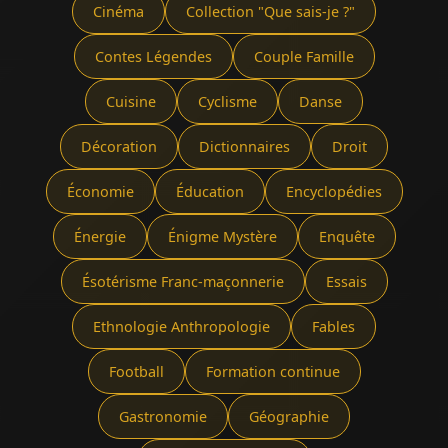
Cinéma
Collection "Que sais-je ?"
Contes Légendes
Couple Famille
Cuisine
Cyclisme
Danse
Décoration
Dictionnaires
Droit
Économie
Éducation
Encyclopédies
Énergie
Énigme Mystère
Enquête
Ésotérisme Franc-maçonnerie
Essais
Ethnologie Anthropologie
Fables
Football
Formation continue
Gastronomie
Géographie