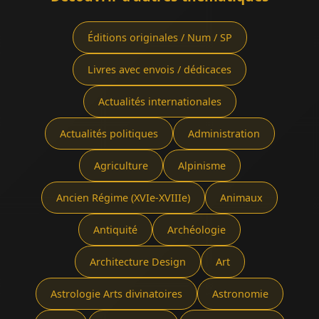
Éditions originales / Num / SP
Livres avec envois / dédicaces
Actualités internationales
Actualités politiques
Administration
Agriculture
Alpinisme
Ancien Régime (XVIe-XVIIIe)
Animaux
Antiquité
Archéologie
Architecture Design
Art
Astrologie Arts divinatoires
Astronomie