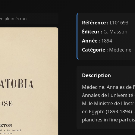
en plein écran
Référence :
L101693
Éditeur :
G. Masson
Année :
1894
Catégorie :
Médecine
Description
Médecine. Annales de l'
Annales de l'université
M. le Ministre de l'Ins
en Egypte (1893-1894). A
planches in fine parfoi