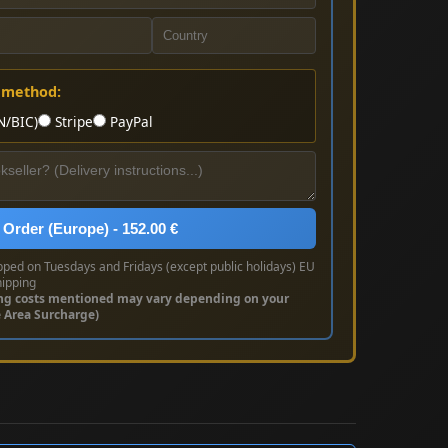
 method:
N/BIC)
Stripe
PayPal
 Order (Europe) - 152.00 €
pped on Tuesdays and Fridays (except public holidays) EU
hipping
ng costs mentioned may vary depending on your
e Area Surcharge)