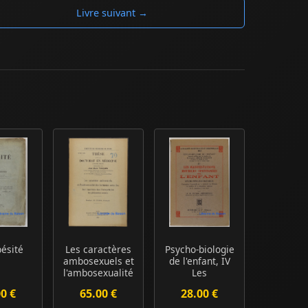
Livre suivant →
bésité
Les caractères
Psycho-biologie
ambosexuels et
de l'enfant, IV
l'ambosexualité
Les
des hormo...
manifestations
00 €
65.00 €
28.00 €
motr...