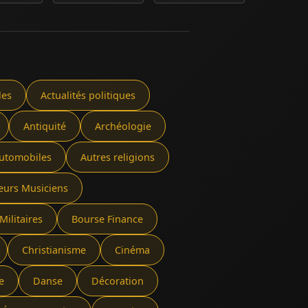
les
Actualités politiques
Antiquité
Archéologie
utomobiles
Autres religions
eurs Musiciens
Militaires
Bourse Finance
Christianisme
Cinéma
e
Danse
Décoration