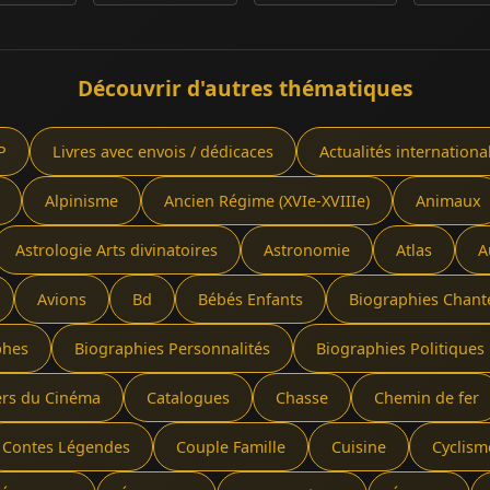
Découvrir d'autres thématiques
P
Livres avec envois / dédicaces
Actualités internationa
Alpinisme
Ancien Régime (XVIe-XVIIIe)
Animaux
Astrologie Arts divinatoires
Astronomie
Atlas
A
Avions
Bd
Bébés Enfants
Biographies Chant
phes
Biographies Personnalités
Biographies Politiques 
ers du Cinéma
Catalogues
Chasse
Chemin de fer
Contes Légendes
Couple Famille
Cuisine
Cyclism