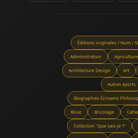
Éditions originales / Num / S
Administration
Agriculture
Architecture Design
Art
Autres sports
Biographies Écrivains Philoso
Boxe
Bricolage
Cahi
Collection "Que sais-je ?"