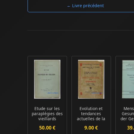
← Livre précédent
Etude sur les
Evolution et
Mens
paraplégies des
tendances
Gesun
vieillards
actuelles de la
der Ge
psychanalyse
Les ho
50.00 €
9.00 €
39.
l