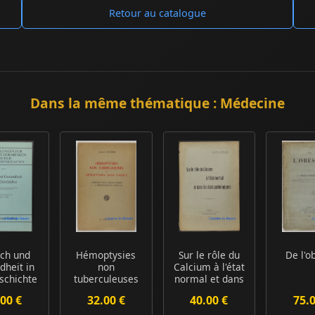
Retour au catalogue
Dans la même thématique : Médecine
ch und
Hémoptysies
Sur le rôle du
De l'o
dheit in
non
Calcium à l'état
schichte
tuberculeuses
normal et dans
mmes et
et hémoptysies
les état...
00 €
32.00 €
40.00 €
75.
...
sans cause...