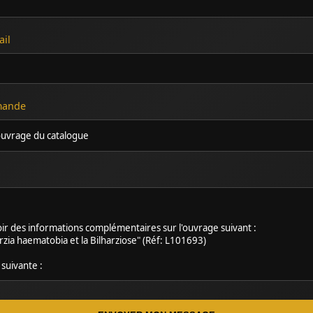
ail
emande