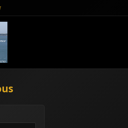
T
ous