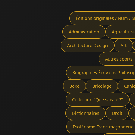
Éditions originales / Num / S
Administration
Agriculture
Architecture Design
Art
Autres sports
Biographies Écrivains Philoso
Boxe
Bricolage
Cahi
Collection "Que sais-je ?"
Dictionnaires
Droit
Ésotérisme Franc-maçonnerie