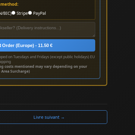
 method:
N/BIC)
Stripe
PayPal
 Order (Europe) - 11.50 €
pped on Tuesdays and Fridays (except public holidays) EU
hipping
ng costs mentioned may vary depending on your
e Area Surcharge)
Livre suivant →