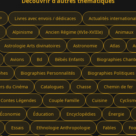
Découvrir d'autres thématiques
P
Livres avec envois / dédicaces
Actualités internationa
Alpinisme
Ancien Régime (XVIe-XVIIIe)
Animaux
Astrologie Arts divinatoires
Astronomie
Atlas
A
Avions
Bd
Bébés Enfants
Biographies Chant
phes
Biographies Personnalités
Biographies Politiques 
ers du Cinéma
Catalogues
Chasse
Chemin de fer
Contes Légendes
Couple Famille
Cuisine
Cyclism
Économie
Éducation
Encyclopédies
Énergie
Essais
Ethnologie Anthropologie
Fables
Foo