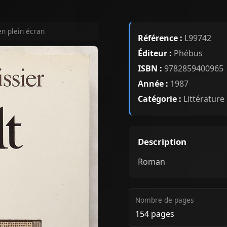
en plein écran
Référence :
L99742
Éditeur :
Phébus
ISBN :
9782859400965
Année :
1987
Catégorie :
Littérature
Description
Roman
Nombre de pages
154 pages