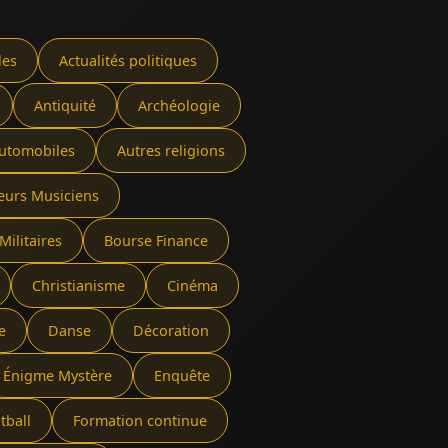
les
Actualités politiques
Antiquité
Archéologie
utomobiles
Autres religions
eurs Musiciens
Militaires
Bourse Finance
Christianisme
Cinéma
e
Danse
Décoration
Énigme Mystère
Enquête
tball
Formation continue