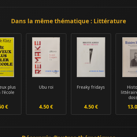
Dans la même thématique : Littérature
veux plus
Ubu roi
Freaky fridays
Histo
à l'école
littérai
doss
Maupa
50 €
4.50 €
4.50 €
13.