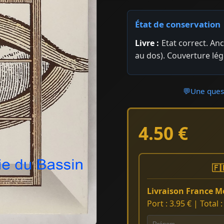
État de conservation
Livre :
Etat correct. Anc
au dos). Couverture lég
💬
Une quest
4.50 €
🇫
Livraison France Mé
Port : 3.95 € | Total 