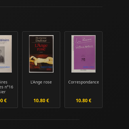
ires
L'Ange rose
Correspondance
res n°16
ier
ssant
00 €
10.80 €
10.80 €