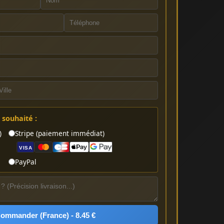
souhaité :
)
Stripe (paiement immédiat)
VISA
PayPal
Commander (France) - 8.45 €