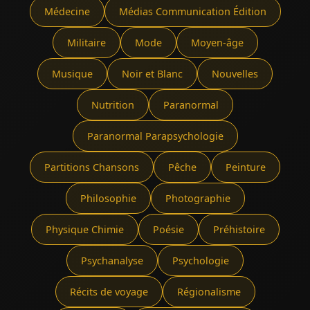
Médecine
Médias Communication Édition
Militaire
Mode
Moyen-âge
Musique
Noir et Blanc
Nouvelles
Nutrition
Paranormal
Paranormal Parapsychologie
Partitions Chansons
Pêche
Peinture
Philosophie
Photographie
Physique Chimie
Poésie
Préhistoire
Psychanalyse
Psychologie
Récits de voyage
Régionalisme