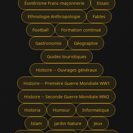
Ésotérisme Franc-maçonnerie
Essais
Ethnologie Anthropologie
Fables
Football
Formation continue
Gastronomie
Géographie
Guides touristiques
Histoire -- Ouvrages généraux
Histoire -- Première Guerre Mondiale WW1
Histoire -- Seconde Guerre Mondiale WW2
Historia
Humour
Informatique
Islam
Jardin Nature
Jeux