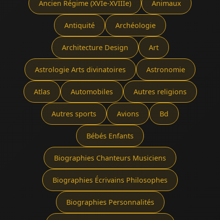
Ancien Régime (XVIe-XVIIIe)
Animaux
Antiquité
Archéologie
Architecture Design
Art
Astrologie Arts divinatoires
Astronomie
Atlas
Automobiles
Autres religions
Autres sports
Avions
Bd
Bébés Enfants
Biographies Chanteurs Musiciens
Biographies Écrivains Philosophes
Biographies Personnalités