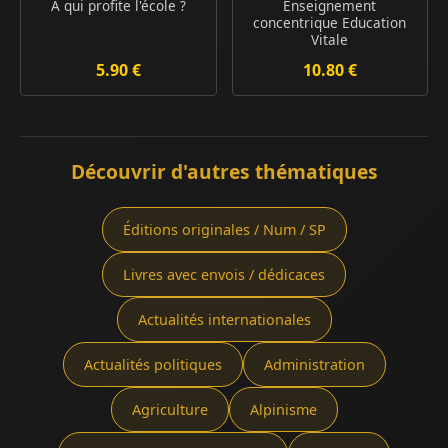
A qui profite l'école ?
Enseignement
concentrique Education
Vitale
5.90 €
10.80 €
Découvrir d'autres thématiques
Éditions originales / Num / SP
Livres avec envois / dédicaces
Actualités internationales
Actualités politiques
Administration
Agriculture
Alpinisme