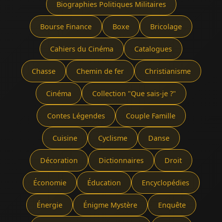
Biographies Politiques Militaires
Bourse Finance
Boxe
Bricolage
Cahiers du Cinéma
Catalogues
Chasse
Chemin de fer
Christianisme
Cinéma
Collection "Que sais-je ?"
Contes Légendes
Couple Famille
Cuisine
Cyclisme
Danse
Décoration
Dictionnaires
Droit
Économie
Éducation
Encyclopédies
Énergie
Énigme Mystère
Enquête