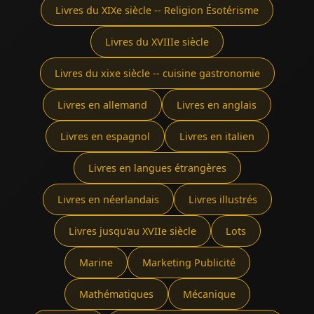
Livres du XIXe siècle -- Religion Ésotérisme
Livres du XVIIIe siècle
Livres du xixe siècle -- cuisine gastronomie
Livres en allemand
Livres en anglais
Livres en espagnol
Livres en italien
Livres en langues étrangères
Livres en néerlandais
Livres illustrés
Livres jusqu'au XVIIe siècle
Lots
Marine
Marketing Publicité
Mathématiques
Mécanique