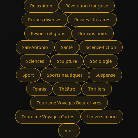
Relaxation
Révolution française
Revues diverses
Revues littéraires
Revues religions
Romans noirs
San-Antonio
Santé
Science-fiction
Sciences
Sculpture
Sociologie
Sport
Sports nautiques
Suspense
Tennis
Théâtre
Thrillers
Tourisme Voyages Beaux livres
Tourisme Voyages Cartes
Univers marin
Vins