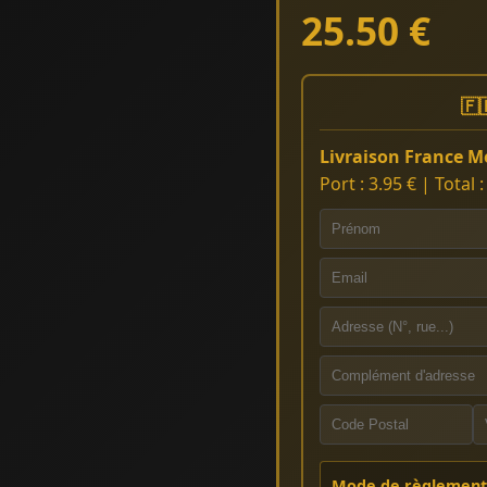
25.50 €
🇫
Livraison France Mé
Port : 3.95 € | Total 
Mode de règlement 