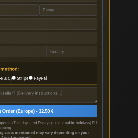
 method:
N/BIC)
Stripe
PayPal
 Order (Europe) - 32.50 €
pped on Tuesdays and Fridays (except public holidays) EU
hipping
ng costs mentioned may vary depending on your
e Area Surcharge)