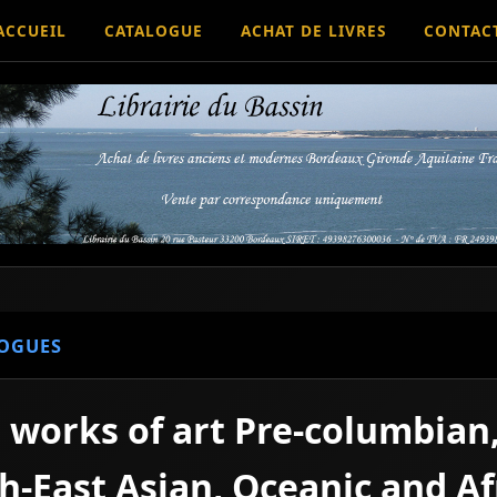
ACCUEIL
CATALOGUE
ACHAT DE LIVRES
CONTAC
OGUES
e works of art Pre-columbian
-East Asian, Oceanic and Af