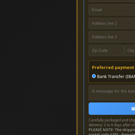
Preferred payment
Bank Transfer (IBA

Carefully packaged and shi
delivery: 3 to 9 days after s
PLEASE NOTE: The shippi
postal code (UPS - Remot