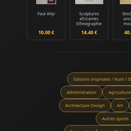
Paul Ahyi
Sculptures
Stoc
africaines
anc
Ethnographie
mod
Collection du
10.00 €
14.40 €
40.
Dr. B....
Éditions originales / Num / S
Administration
Agriculture
Architecture Design
Art
Autres sports