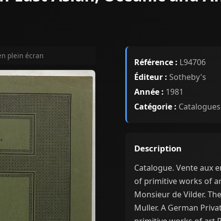
en plein écran
Référence :
L94706
Éditeur :
Sotheby's
Année :
1981
Catégorie :
Catalogues
Description
Catalogue. Vente aux e
of primitive works of ar
Monsieur de Vilder. The
Muller. A German Priva
primitive works of art