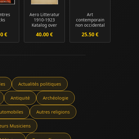
ntres
Aero Litteratur
Art
cks
1910-1923
contemporain
Katalog over
non occidental
flyglitteratur
de 1989 à nos
50 €
40.00 €
25.50 €
1...
jours Col...
les
Actualités politiques
Antiquité
Archéologie
utomobiles
Autres religions
eurs Musiciens