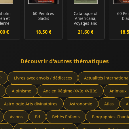
kholm
60 Peintres
Catalogue of
60 Pei
ien et
blacks
Americana,
bla
erne
Voyages and
travels : printed
00 €
18.50 €
21.60 €
18.
b...
Découvrir d'autres thématiques
P
Livres avec envois / dédicaces
Actualités internationa
Alpinisme
Ancien Régime (XVIe-XVIIIe)
Animaux
Astrologie Arts divinatoires
Astronomie
Atlas
A
Avions
Bd
Bébés Enfants
Biographies Chant