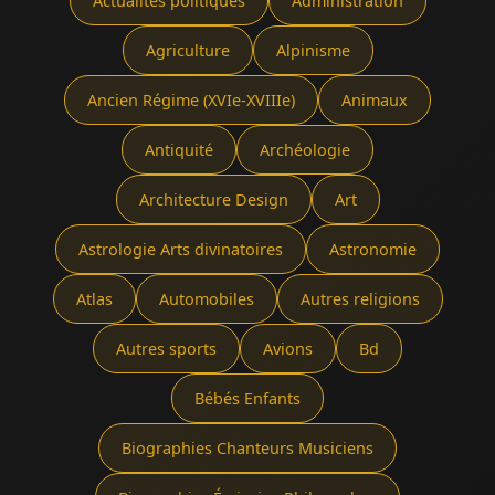
Actualités politiques
Administration
Agriculture
Alpinisme
Ancien Régime (XVIe-XVIIIe)
Animaux
Antiquité
Archéologie
Architecture Design
Art
Astrologie Arts divinatoires
Astronomie
Atlas
Automobiles
Autres religions
Autres sports
Avions
Bd
Bébés Enfants
Biographies Chanteurs Musiciens