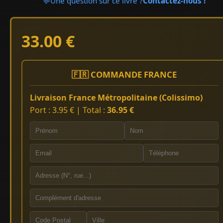
💬
Une question sur ce livre ?
Contactez-nous !
33.00 €
🇫🇷 COMMANDE FRANCE
Livraison France Métropolitaine (Colissimo)
Port : 3.95 € | Total :
36.95 €