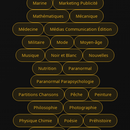
Marine
Marketing Publicité
Mathématiques
Mécanique
Médecine
Médias Communication Édition
Militaire
Mode
Moyen-âge
Musique
Noir et Blanc
Nouvelles
Nutrition
Paranormal
Paranormal Parapsychologie
Partitions Chansons
Pêche
Peinture
Philosophie
Photographie
Physique Chimie
Poésie
Préhistoire