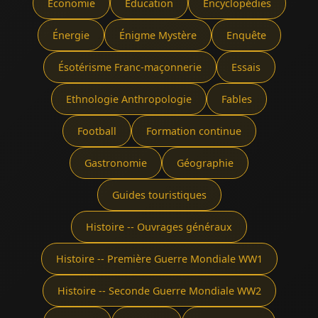
Économie
Éducation
Encyclopédies
Énergie
Énigme Mystère
Enquête
Ésotérisme Franc-maçonnerie
Essais
Ethnologie Anthropologie
Fables
Football
Formation continue
Gastronomie
Géographie
Guides touristiques
Histoire -- Ouvrages généraux
Histoire -- Première Guerre Mondiale WW1
Histoire -- Seconde Guerre Mondiale WW2