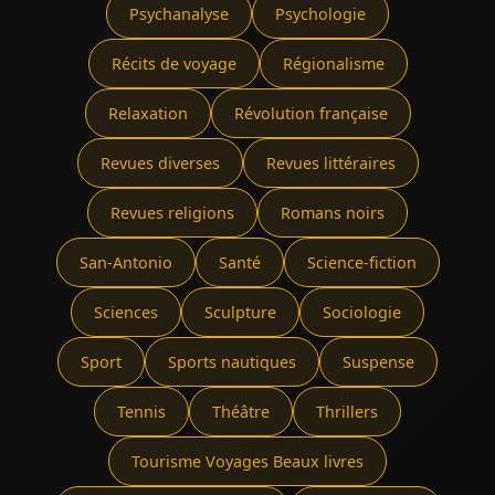
Psychanalyse
Psychologie
Récits de voyage
Régionalisme
Relaxation
Révolution française
Revues diverses
Revues littéraires
Revues religions
Romans noirs
San-Antonio
Santé
Science-fiction
Sciences
Sculpture
Sociologie
Sport
Sports nautiques
Suspense
Tennis
Théâtre
Thrillers
Tourisme Voyages Beaux livres