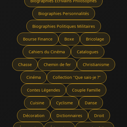
Biographies Écrivains Philosophes
Biographies Personnalités
Biographies Politiques Militaires
Bourse Finance
Boxe
Bricolage
Cahiers du Cinéma
Catalogues
Chasse
Chemin de fer
Christianisme
Cinéma
Collection "Que sais-je ?"
Contes Légendes
Couple Famille
Cuisine
Cyclisme
Danse
Décoration
Dictionnaires
Droit