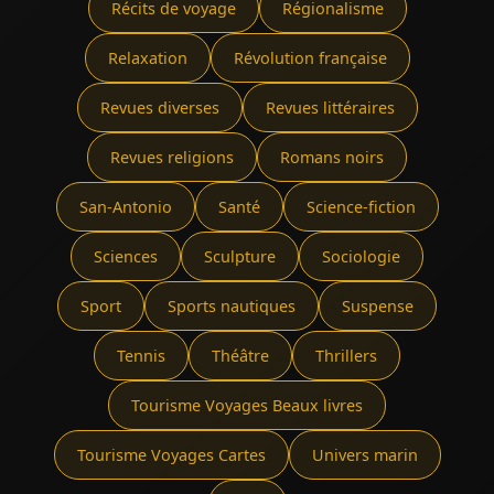
Récits de voyage
Régionalisme
Relaxation
Révolution française
Revues diverses
Revues littéraires
Revues religions
Romans noirs
San-Antonio
Santé
Science-fiction
Sciences
Sculpture
Sociologie
Sport
Sports nautiques
Suspense
Tennis
Théâtre
Thrillers
Tourisme Voyages Beaux livres
Tourisme Voyages Cartes
Univers marin