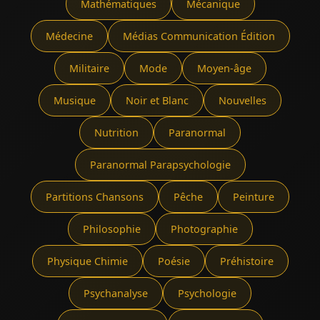
Mathématiques
Mécanique
Médecine
Médias Communication Édition
Militaire
Mode
Moyen-âge
Musique
Noir et Blanc
Nouvelles
Nutrition
Paranormal
Paranormal Parapsychologie
Partitions Chansons
Pêche
Peinture
Philosophie
Photographie
Physique Chimie
Poésie
Préhistoire
Psychanalyse
Psychologie