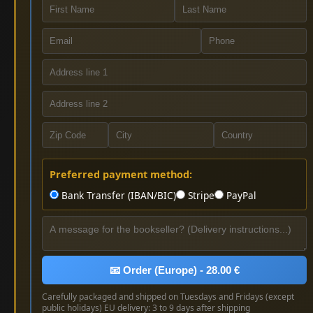
Preferred payment method:
Bank Transfer (IBAN/BIC)
Stripe
PayPal
📧 Order (Europe) - 28.00 €
Carefully packaged and shipped on Tuesdays and Fridays (except
public holidays) EU delivery: 3 to 9 days after shipping