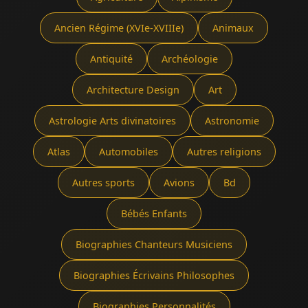
Ancien Régime (XVIe-XVIIIe)
Animaux
Antiquité
Archéologie
Architecture Design
Art
Astrologie Arts divinatoires
Astronomie
Atlas
Automobiles
Autres religions
Autres sports
Avions
Bd
Bébés Enfants
Biographies Chanteurs Musiciens
Biographies Écrivains Philosophes
Biographies Personnalités