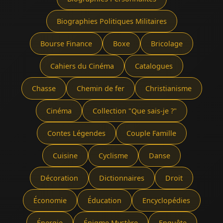
Biographies Politiques Militaires
Bourse Finance
Boxe
Bricolage
Cahiers du Cinéma
Catalogues
Chasse
Chemin de fer
Christianisme
Cinéma
Collection "Que sais-je ?"
Contes Légendes
Couple Famille
Cuisine
Cyclisme
Danse
Décoration
Dictionnaires
Droit
Économie
Éducation
Encyclopédies
Énergie
Énigme Mystère
Enquête