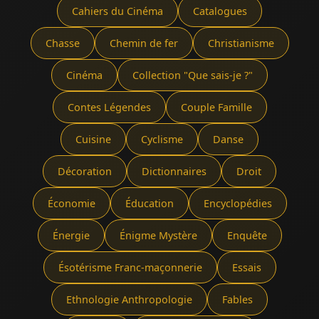
Cahiers du Cinéma
Catalogues
Chasse
Chemin de fer
Christianisme
Cinéma
Collection "Que sais-je ?"
Contes Légendes
Couple Famille
Cuisine
Cyclisme
Danse
Décoration
Dictionnaires
Droit
Économie
Éducation
Encyclopédies
Énergie
Énigme Mystère
Enquête
Ésotérisme Franc-maçonnerie
Essais
Ethnologie Anthropologie
Fables