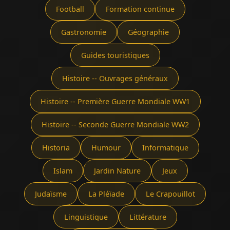
Football
Formation continue
Gastronomie
Géographie
Guides touristiques
Histoire -- Ouvrages généraux
Histoire -- Première Guerre Mondiale WW1
Histoire -- Seconde Guerre Mondiale WW2
Historia
Humour
Informatique
Islam
Jardin Nature
Jeux
Judaïsme
La Pléïade
Le Crapouillot
Linguistique
Littérature