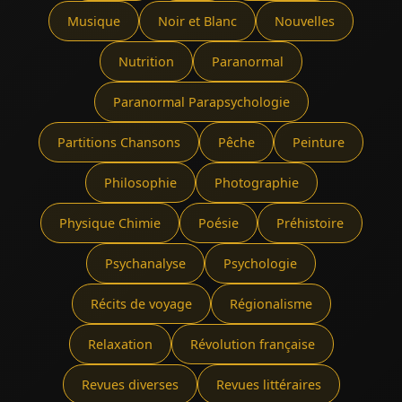
Musique
Noir et Blanc
Nouvelles
Nutrition
Paranormal
Paranormal Parapsychologie
Partitions Chansons
Pêche
Peinture
Philosophie
Photographie
Physique Chimie
Poésie
Préhistoire
Psychanalyse
Psychologie
Récits de voyage
Régionalisme
Relaxation
Révolution française
Revues diverses
Revues littéraires