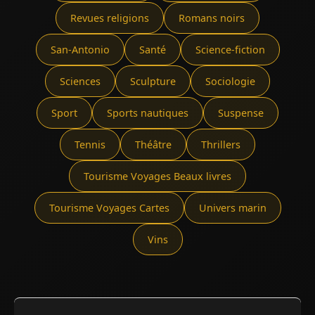
Revues religions
Romans noirs
San-Antonio
Santé
Science-fiction
Sciences
Sculpture
Sociologie
Sport
Sports nautiques
Suspense
Tennis
Théâtre
Thrillers
Tourisme Voyages Beaux livres
Tourisme Voyages Cartes
Univers marin
Vins