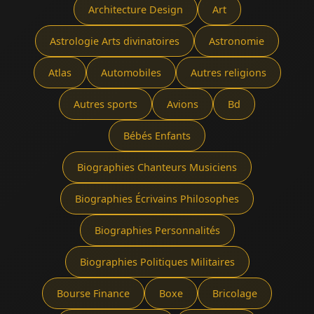
Architecture Design
Art
Astrologie Arts divinatoires
Astronomie
Atlas
Automobiles
Autres religions
Autres sports
Avions
Bd
Bébés Enfants
Biographies Chanteurs Musiciens
Biographies Écrivains Philosophes
Biographies Personnalités
Biographies Politiques Militaires
Bourse Finance
Boxe
Bricolage