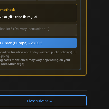
 method:
N/BIC)
Stripe
PayPal
 Order (Europe) - 23.00 €
pped on Tuesdays and Fridays (except public holidays) EU
hipping
ng costs mentioned may vary depending on your
e Area Surcharge)
Livre suivant →