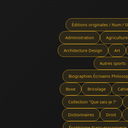
Éditions originales / Num / S
Administration
Agriculture
Architecture Design
Art
Autres sports
Biographies Écrivains Philoso
Boxe
Bricolage
Cahi
Collection "Que sais-je ?"
Dictionnaires
Droit
Ésotérisme Franc-maçonnerie