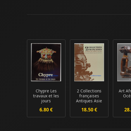
Chypre Les
2 Collections
Art Af
travaux et les
françaises
Océ
jours
Antiques Asie
Afrique
6.80 €
18.50 €
28.
Océanie ...