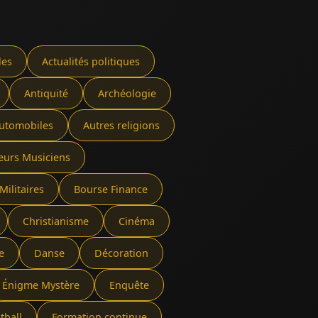
les
Actualités politiques
Antiquité
Archéologie
utomobiles
Autres religions
eurs Musiciens
Militaires
Bourse Finance
Christianisme
Cinéma
e
Danse
Décoration
Énigme Mystère
Enquête
tball
Formation continue