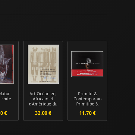
 Natur
Art Océanien,
Primitif &
 coite
Africain et
Contemporain
d'Amérique du
Primitibo &
Nord
Garaikidea Art
00 €
32.00 €
11.70 €
Collection...
d'Af...