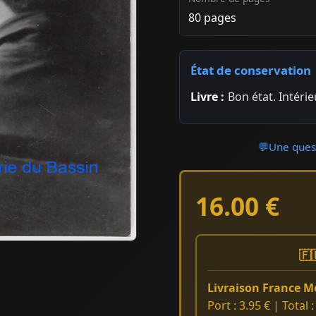
80 pages
État de conservation
Livre :
Bon état. Intéri
💬
Une quest
16.00 €
🇫
Livraison France Mé
Port : 3.95 € | Total 