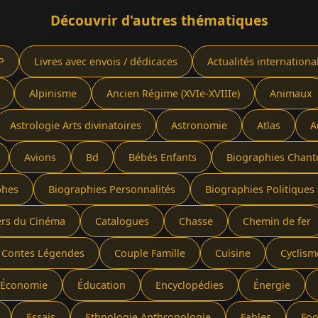
Découvrir d'autres thématiques
P
Livres avec envois / dédicaces
Actualités internationa
Alpinisme
Ancien Régime (XVIe-XVIIIe)
Animaux
Astrologie Arts divinatoires
Astronomie
Atlas
A
Avions
Bd
Bébés Enfants
Biographies Chant
phes
Biographies Personnalités
Biographies Politiques 
ers du Cinéma
Catalogues
Chasse
Chemin de fer
Contes Légendes
Couple Famille
Cuisine
Cyclism
Économie
Éducation
Encyclopédies
Énergie
Essais
Ethnologie Anthropologie
Fables
Foo