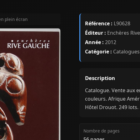
en plein écran
Référence :
L90628
Éditeur :
Enchères Riv
Année :
2012
Catégorie :
Catalogues
Description
Catalogue. Vente aux 
couleurs. Afrique Amér
Hôtel Drouot. 249 lots.
Nombre de pages
56 pages