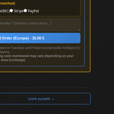
 method:
N/BIC)
Stripe
PayPal
 Order (Europe) - 35.00 €
pped on Tuesdays and Fridays (except public holidays) EU
hipping
ng costs mentioned may vary depending on your
e Area Surcharge)
Livre suivant →