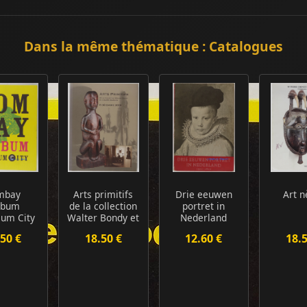
Dans la même thématique : Catalogues
mbay
Arts primitifs
Drie eeuwen
Art n
Album
de la collection
portret in
um City
Walter Bondy et
Nederland
à diver...
1500-1800
50 €
18.50 €
12.60 €
18.