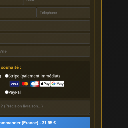
souhaité :
)
Stripe (paiement immédiat)
VISA
PayPal
ommander (France) - 31.95 €