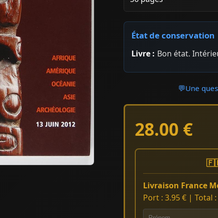
État de conservation
Livre :
Bon état. Intéri
💬
Une quest
28.00 €
🇫
Livraison France Mé
Port : 3.95 € | Total 