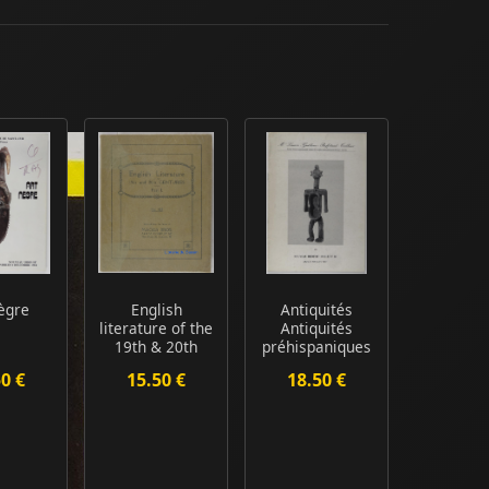
ègre
English
Antiquités
literature of the
Antiquités
19th & 20th
préhispaniques
Centuries Part
Art nègre
50 €
15.50 €
18.50 €
I....
Océanie ...