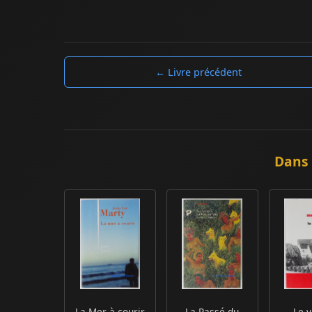
← Livre précédent
Dans 
La Mer à courir
La Passé du
Le v