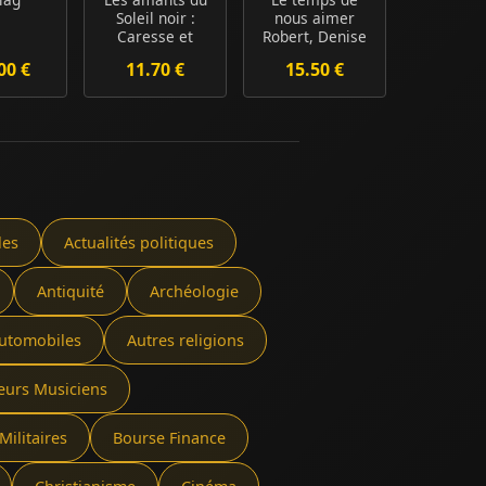
Soleil noir :
nous aimer
Caresse et
Robert, Denise
Harry Crosby
et Victor
00 €
11.70 €
15.50 €
Courrie...
les
Actualités politiques
Antiquité
Archéologie
utomobiles
Autres religions
eurs Musiciens
Militaires
Bourse Finance