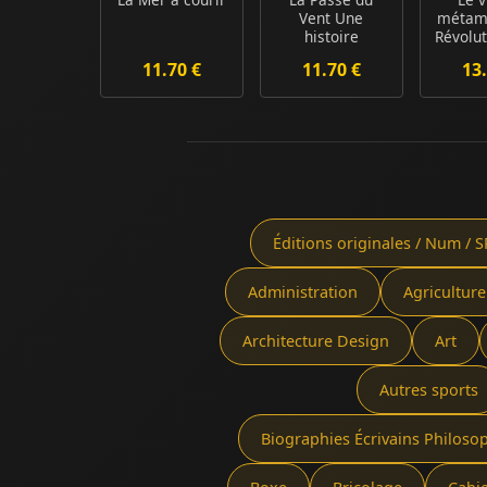
Vent Une
métam
histoire
Révolu
haïtienne
la 
11.70 €
11.70 €
13.
pro
Éditions originales / Num / S
Administration
Agriculture
Architecture Design
Art
Autres sports
Biographies Écrivains Philoso