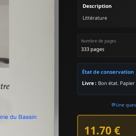
Description
Littérature
Nombre de pages
333 pages
État de conservation
Livre :
Bon état. Papie
💬
Une quest
11.70 €