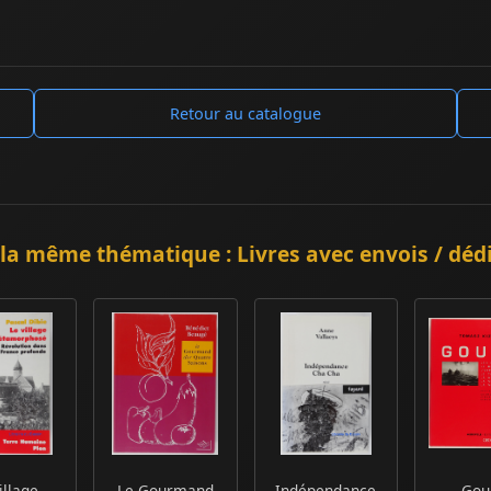
Retour au catalogue
la même thématique : Livres avec envois / déd
illage
Le Gourmand
Indépendance
Gou