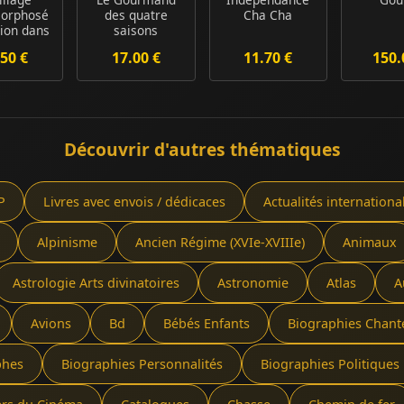
orphosé
des quatre
Cha Cha
tion dans
saisons
France
50 €
17.00 €
11.70 €
150.
fo...
Découvrir d'autres thématiques
P
Livres avec envois / dédicaces
Actualités internationa
Alpinisme
Ancien Régime (XVIe-XVIIIe)
Animaux
Astrologie Arts divinatoires
Astronomie
Atlas
A
Avions
Bd
Bébés Enfants
Biographies Chant
phes
Biographies Personnalités
Biographies Politiques 