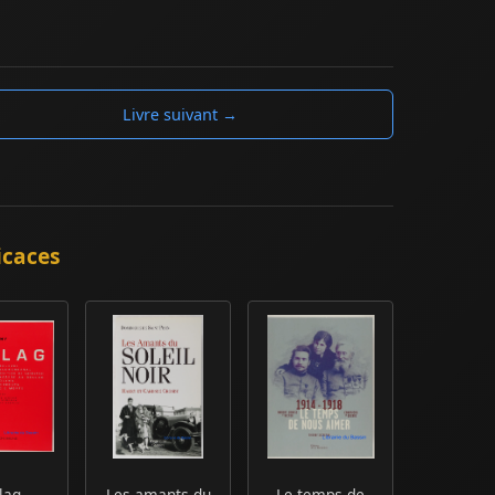
Livre suivant →
icaces
lag
Les amants du
Le temps de