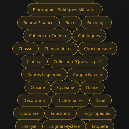
Biographies Politiques Militaires
Bourse Finance
Boxe
Bricolage
Cahiers du Cinéma
Catalogues
Chasse
Chemin de fer
Christianisme
Cinéma
Collection "Que sais-je ?"
Contes Légendes
Couple Famille
Cuisine
Cyclisme
Danse
Décoration
Dictionnaires
Droit
Économie
Éducation
Encyclopédies
Énergie
Énigme Mystère
Enquête