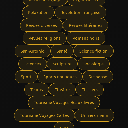
Relaxation
Révolution française
Revues diverses
Revues littéraires
Revues religions
Romans noirs
San-Antonio
Santé
Science-fiction
Sciences
Sculpture
Sociologie
Sport
Sports nautiques
Suspense
Tennis
Théâtre
Thrillers
Tourisme Voyages Beaux livres
Tourisme Voyages Cartes
Univers marin