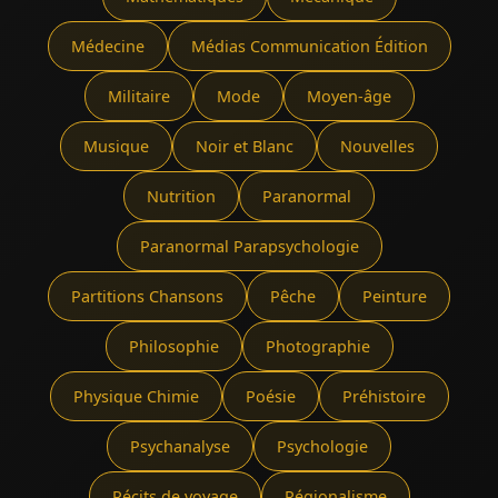
Médecine
Médias Communication Édition
Militaire
Mode
Moyen-âge
Musique
Noir et Blanc
Nouvelles
Nutrition
Paranormal
Paranormal Parapsychologie
Partitions Chansons
Pêche
Peinture
Philosophie
Photographie
Physique Chimie
Poésie
Préhistoire
Psychanalyse
Psychologie
Récits de voyage
Régionalisme