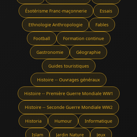
Ésotérisme Franc-maçonnerie
Essais
Ethnologie Anthropologie
Fables
Football
Formation continue
Gastronomie
Géographie
Guides touristiques
Histoire -- Ouvrages généraux
Histoire -- Première Guerre Mondiale WW1
Histoire -- Seconde Guerre Mondiale WW2
Historia
Humour
Informatique
Islam
Jardin Nature
Jeux