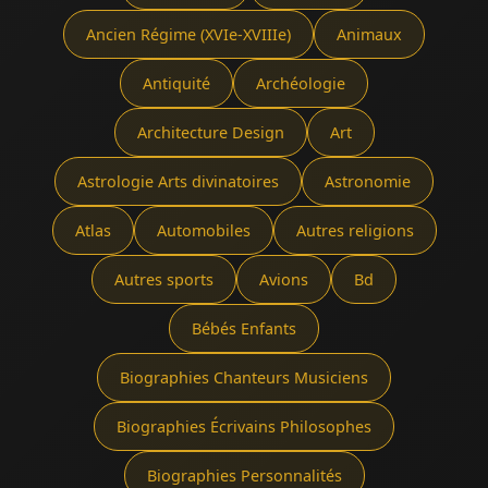
Ancien Régime (XVIe-XVIIIe)
Animaux
Antiquité
Archéologie
Architecture Design
Art
Astrologie Arts divinatoires
Astronomie
Atlas
Automobiles
Autres religions
Autres sports
Avions
Bd
Bébés Enfants
Biographies Chanteurs Musiciens
Biographies Écrivains Philosophes
Biographies Personnalités