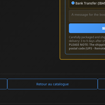
Bank Transfer (IBA

Carefully packaged and shi
delivery: 3 to 9 days after s
PLEASE NOTE: The shippi
postal code (UPS - Remot
Retour au catalogue