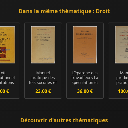
Dans la même thématique : Droit
roit
Manuel
L'épargne des
Man
tutionnel
pratique des
travailleurs La
juridi
titutions
lois sociales et
spéculation et
pratiq
tiques
ouvrières
le néocapi...
l'ag
00 €
23.00 €
36.00 €
100.
d'assu
Découvrir d'autres thématiques