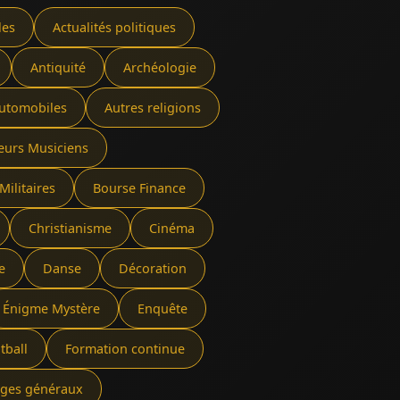
les
Actualités politiques
Antiquité
Archéologie
utomobiles
Autres religions
eurs Musiciens
Militaires
Bourse Finance
Christianisme
Cinéma
e
Danse
Décoration
Énigme Mystère
Enquête
tball
Formation continue
rages généraux