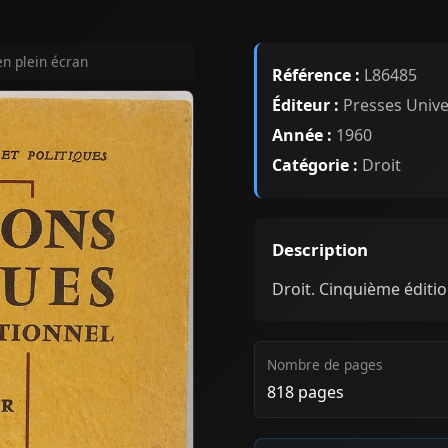
en plein écran
Référence :
L86485
Éditeur :
Presses Univer
Année :
1960
Catégorie :
Droit
Description
Droit. Cinquième éditi
Nombre de pages
818 pages