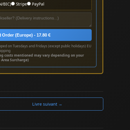
N/BIC)
Stripe
PayPal
 Order (Europe) - 17.80 €
pped on Tuesdays and Fridays (except public holidays) EU
hipping
ng costs mentioned may vary depending on your
e Area Surcharge)
Livre suivant →