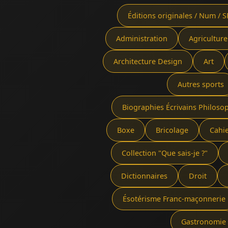
Éditions originales / Num / S
Administration
Agriculture
Architecture Design
Art
Autres sports
Biographies Écrivains Philoso
Boxe
Bricolage
Cahi
Collection "Que sais-je ?"
Dictionnaires
Droit
Ésotérisme Franc-maçonnerie
Gastronomie