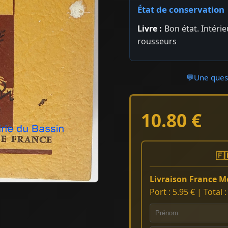
État de conservation
Livre :
Bon état. Intéri
rousseurs
💬
Une quest
10.80 €
🇫
Livraison France Mé
Port : 5.95 € | Total 