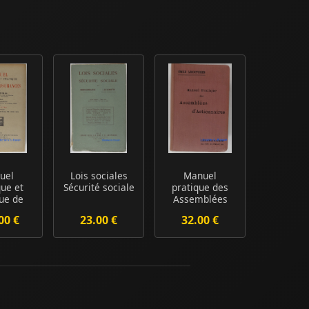
uel
Lois sociales
Manuel
que et
Sécurité sociale
pratique des
ue de
Assemblées
ent
ordinaires et
00 €
23.00 €
32.00 €
rances
extraordin...