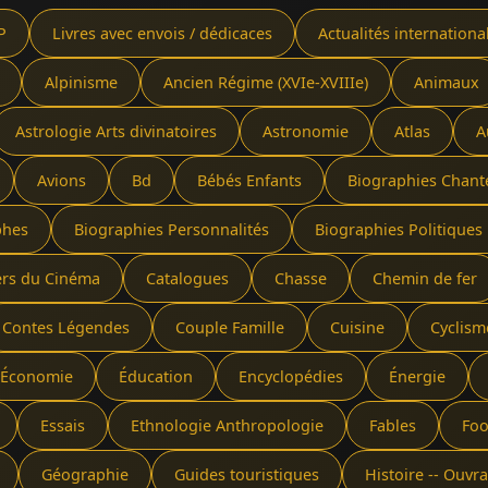
P
Livres avec envois / dédicaces
Actualités internationa
Alpinisme
Ancien Régime (XVIe-XVIIIe)
Animaux
Astrologie Arts divinatoires
Astronomie
Atlas
A
Avions
Bd
Bébés Enfants
Biographies Chant
phes
Biographies Personnalités
Biographies Politiques 
ers du Cinéma
Catalogues
Chasse
Chemin de fer
Contes Légendes
Couple Famille
Cuisine
Cyclism
Économie
Éducation
Encyclopédies
Énergie
Essais
Ethnologie Anthropologie
Fables
Foo
Géographie
Guides touristiques
Histoire -- Ouv