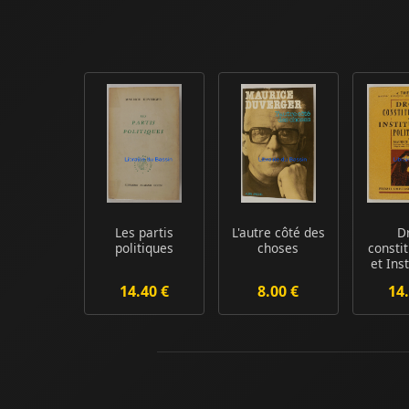
Les partis
L'autre côté des
D
politiques
choses
consti
et Ins
poli
14.40 €
8.00 €
14.