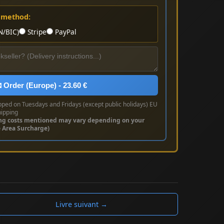
 method:
N/BIC)
Stripe
PayPal
 Order (Europe) - 23.60 €
pped on Tuesdays and Fridays (except public holidays) EU
hipping
ng costs mentioned may vary depending on your
e Area Surcharge)
Livre suivant →