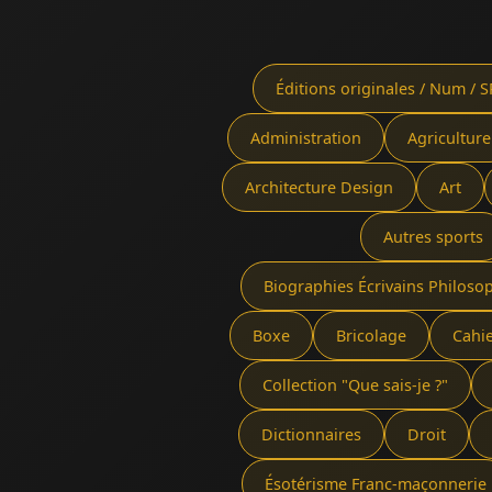
Éditions originales / Num / S
Administration
Agriculture
Architecture Design
Art
Autres sports
Biographies Écrivains Philoso
Boxe
Bricolage
Cahi
Collection "Que sais-je ?"
Dictionnaires
Droit
Ésotérisme Franc-maçonnerie