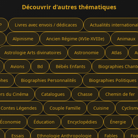
Découvrir d'autres thématiques
P
Livres avec envois / dédicaces
Actualités internationa
Alpinisme
Ancien Régime (XVIe-XVIIIe)
Animaux
Astrologie Arts divinatoires
Astronomie
Atlas
A
Avions
Bd
Bébés Enfants
Biographies Chant
phes
Biographies Personnalités
Biographies Politiques 
ers du Cinéma
Catalogues
Chasse
Chemin de fer
Contes Légendes
Couple Famille
Cuisine
Cyclism
Économie
Éducation
Encyclopédies
Énergie
Essais
Ethnologie Anthropologie
Fables
Foo