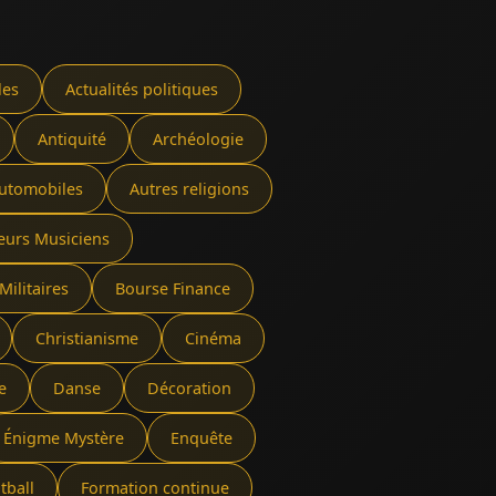
les
Actualités politiques
Antiquité
Archéologie
utomobiles
Autres religions
eurs Musiciens
Militaires
Bourse Finance
Christianisme
Cinéma
e
Danse
Décoration
Énigme Mystère
Enquête
tball
Formation continue