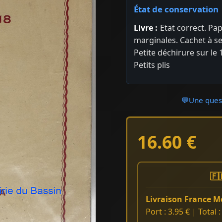
État de conservation
Livre :
Etat correct. Pa
marginales. Cachet à se
Petite déchirure sur le
Petits plis
💬
Une quest
16.60 €
🇫
Livraison France Mé
Port : 3.95 € | Total 