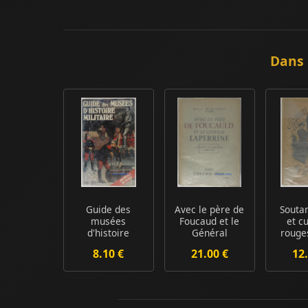
Dans 
Guide des
Avec le père de
Souta
musées
Foucaud et le
et c
d'histoire
Général
rouge
militaire : 400
Laperrine
d
8.10 €
21.00 €
12.
musées en F...
Carnet ...
sémin