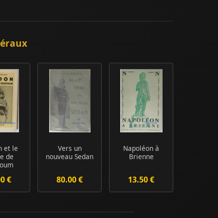
néraux
 et le
Vers un
Napoléon à
e de
nouveau Sedan
Brienne
toum
00 €
80.00 €
13.50 €