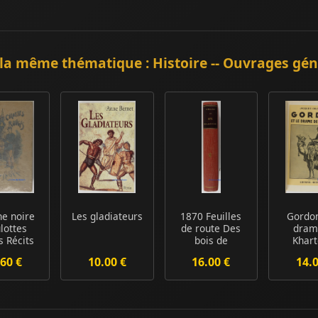
la même thématique : Histoire -- Ouvrages gé
ne noire
Les gladiateurs
1870 Feuilles
Gordon
ulottes
de route Des
dram
s Récits
bois de
Khar
'un
Verrières à la
60 €
10.00 €
16.00 €
14.
arist...
Forte...