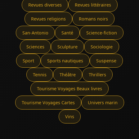
Revues diverses
Revues littéraires
Revues religions
Romans noirs
San-Antonio
Santé
Science-fiction
Sciences
Sculpture
Sociologie
Sport
Sports nautiques
Suspense
Tennis
Théâtre
Thrillers
Tourisme Voyages Beaux livres
Tourisme Voyages Cartes
Univers marin
Vins