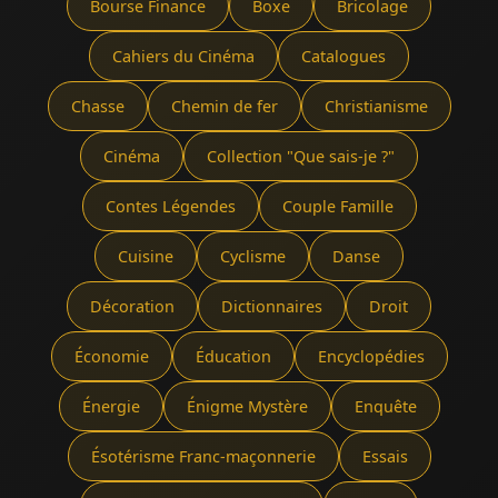
Bourse Finance
Boxe
Bricolage
Cahiers du Cinéma
Catalogues
Chasse
Chemin de fer
Christianisme
Cinéma
Collection "Que sais-je ?"
Contes Légendes
Couple Famille
Cuisine
Cyclisme
Danse
Décoration
Dictionnaires
Droit
Économie
Éducation
Encyclopédies
Énergie
Énigme Mystère
Enquête
Ésotérisme Franc-maçonnerie
Essais