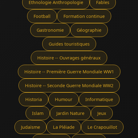
Ethnologie Anthropologie
Fables
Football
Formation continue
Gastronomie
Géographie
Guides touristiques
Histoire -- Ouvrages généraux
Histoire -- Première Guerre Mondiale WW1
Histoire -- Seconde Guerre Mondiale WW2
Historia
Humour
Informatique
Islam
Jardin Nature
Jeux
Judaïsme
La Pléïade
Le Crapouillot