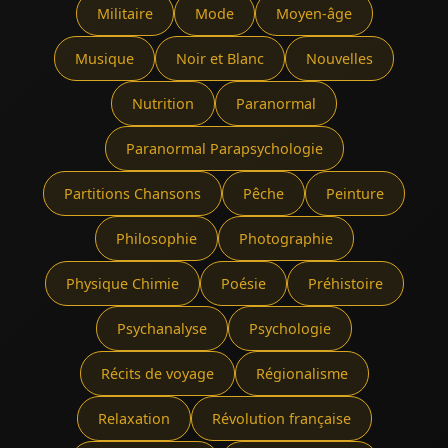
Militaire
Mode
Moyen-âge
Musique
Noir et Blanc
Nouvelles
Nutrition
Paranormal
Paranormal Parapsychologie
Partitions Chansons
Pêche
Peinture
Philosophie
Photographie
Physique Chimie
Poésie
Préhistoire
Psychanalyse
Psychologie
Récits de voyage
Régionalisme
Relaxation
Révolution française