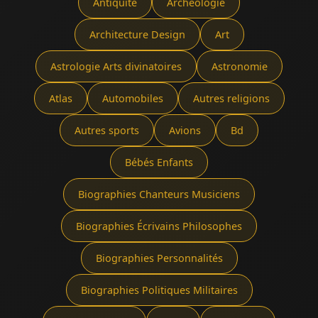
Antiquité
Archéologie
Architecture Design
Art
Astrologie Arts divinatoires
Astronomie
Atlas
Automobiles
Autres religions
Autres sports
Avions
Bd
Bébés Enfants
Biographies Chanteurs Musiciens
Biographies Écrivains Philosophes
Biographies Personnalités
Biographies Politiques Militaires