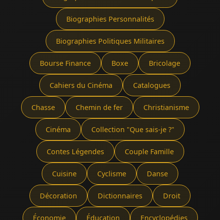
Biographies Personnalités
Biographies Politiques Militaires
Bourse Finance
Boxe
Bricolage
Cahiers du Cinéma
Catalogues
Chasse
Chemin de fer
Christianisme
Cinéma
Collection "Que sais-je ?"
Contes Légendes
Couple Famille
Cuisine
Cyclisme
Danse
Décoration
Dictionnaires
Droit
Économie
Éducation
Encyclopédies