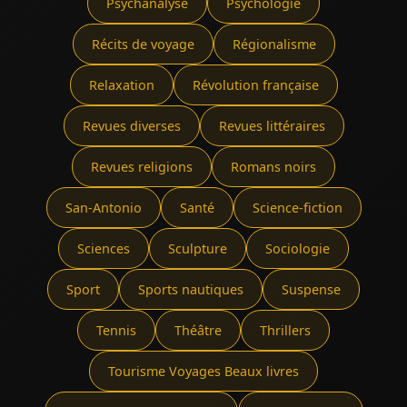
Psychanalyse
Psychologie
Récits de voyage
Régionalisme
Relaxation
Révolution française
Revues diverses
Revues littéraires
Revues religions
Romans noirs
San-Antonio
Santé
Science-fiction
Sciences
Sculpture
Sociologie
Sport
Sports nautiques
Suspense
Tennis
Théâtre
Thrillers
Tourisme Voyages Beaux livres