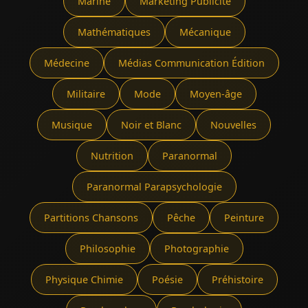
Marine
Marketing Publicité
Mathématiques
Mécanique
Médecine
Médias Communication Édition
Militaire
Mode
Moyen-âge
Musique
Noir et Blanc
Nouvelles
Nutrition
Paranormal
Paranormal Parapsychologie
Partitions Chansons
Pêche
Peinture
Philosophie
Photographie
Physique Chimie
Poésie
Préhistoire