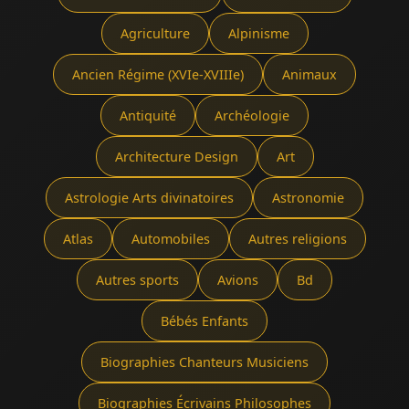
Agriculture
Alpinisme
Ancien Régime (XVIe-XVIIIe)
Animaux
Antiquité
Archéologie
Architecture Design
Art
Astrologie Arts divinatoires
Astronomie
Atlas
Automobiles
Autres religions
Autres sports
Avions
Bd
Bébés Enfants
Biographies Chanteurs Musiciens
Biographies Écrivains Philosophes