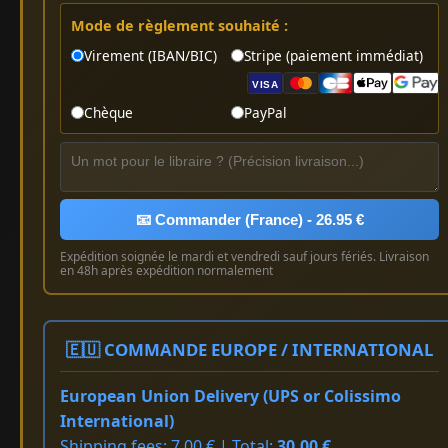
Mode de règlement souhaité :
Virement (IBAN/BIC)
Stripe (paiement immédiat)
VISA
Chèque
PayPal
📧 Commander (France) - 26.95 €
Expédition soignée le mardi et vendredi sauf jours fériés. Livraison
en 48h après expédition normalement
🇪🇺 COMMANDE EUROPE / INTERNATIONAL
European Union Delivery (UPS or Colissimo
International)
Shipping fees: 7.00 € | Total:
30.00 €