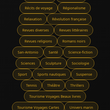
Récits de voyage
Régionalisme
Relaxation
Révolution française
Revues diverses
Revues littéraires
Revues religions
Romans noirs
San-Antonio
Santé
Science-fiction
Sciences
Sculpture
Sociologie
Sport
Sports nautiques
Suspense
Tennis
Théâtre
Thrillers
Tourisme Voyages Beaux livres
Tourisme Voyages Cartes
Univers marin