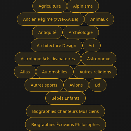
Agriculture
Alpinisme
Ancien Régime (XVIe-XVIIIe)
Animaux
Antiquité
Archéologie
Architecture Design
Art
Astrologie Arts divinatoires
Astronomie
Atlas
Automobiles
Autres religions
Autres sports
Avions
Bd
Bébés Enfants
Biographies Chanteurs Musiciens
Biographies Écrivains Philosophes