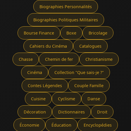
Biographies Personnalités
Biographies Politiques Militaires
Bourse Finance
Boxe
Bricolage
Cahiers du Cinéma
Catalogues
Chasse
Chemin de fer
Christianisme
Cinéma
Collection "Que sais-je ?"
Contes Légendes
Couple Famille
Cuisine
Cyclisme
Danse
Décoration
Dictionnaires
Droit
Économie
Éducation
Encyclopédies