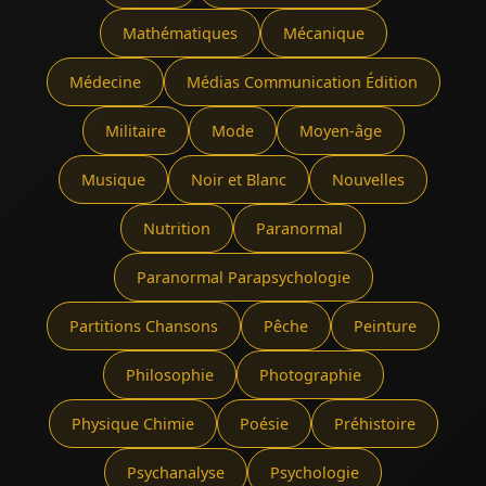
Mathématiques
Mécanique
Médecine
Médias Communication Édition
Militaire
Mode
Moyen-âge
Musique
Noir et Blanc
Nouvelles
Nutrition
Paranormal
Paranormal Parapsychologie
Partitions Chansons
Pêche
Peinture
Philosophie
Photographie
Physique Chimie
Poésie
Préhistoire
Psychanalyse
Psychologie