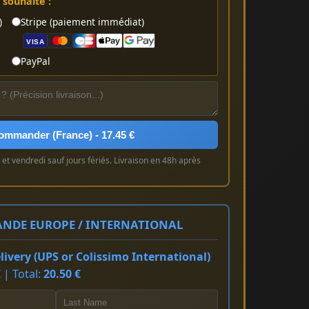
souhaité :
)
Stripe (paiement immédiat)
VISA
PayPal
ommander (France) - 17.45 €
et vendredi sauf jours fériés. Livraison en 48h après
NDE EUROPE / INTERNATIONAL
ivery (UPS or Colissimo International)
 | Total:
20.50 €