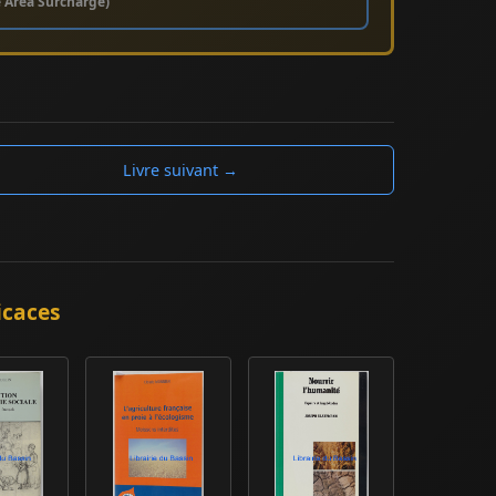
e Area Surcharge)
Livre suivant →
icaces