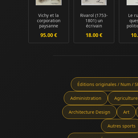
Vichy et la
Rivarol (1753-
Le r
corporation
1801) un
ques
paysanne
écrivain
polit
controverse
sociol
95.00 €
18.00 €
10.
qu
Éditions originales / Num / S
Administration
Agriculture
Architecture Design
Art
Autres sports