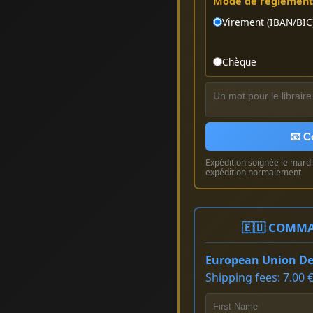
Mode de règlement 
Virement (IBAN/BIC
Chèque
📧 C
Expédition soignée le mardi 
expédition normalement
🇪🇺 COMMA
European Union Del
Shipping fees: 7.00 €