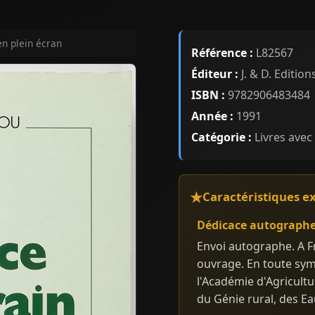
en plein écran
Référence :
L82567
Éditeur :
J. & D. Edition
ISBN :
9782906483484
Année :
1991
Catégorie :
Livres avec
Caractéristiques e
Dédicace autograph
Envoi autographe. A Fra
ouvrage. En toute sym
l'Académie d'Agricult
du Génie rural, des Ea