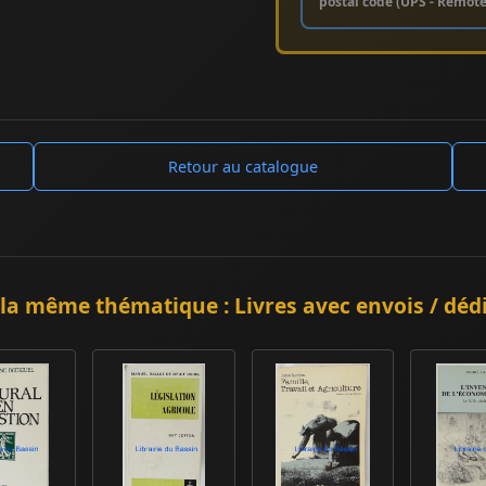
postal code (UPS - Remot
Retour au catalogue
la même thématique : Livres avec envois / déd