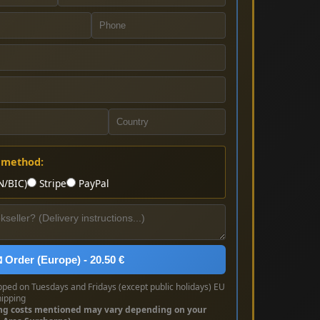
 method:
N/BIC)
Stripe
PayPal
 Order (Europe) - 20.50 €
pped on Tuesdays and Fridays (except public holidays) EU
hipping
ng costs mentioned may vary depending on your