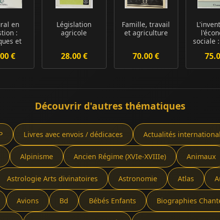
ural en
Législation
Famille, travail
L'inven
tion :
agricole
et agriculture
l'éco
iques et
sociale :
ogues en
siècle 
00 €
28.00 €
70.00 €
75.
ê...
Découvrir d'autres thématiques
P
Livres avec envois / dédicaces
Actualités internationa
Alpinisme
Ancien Régime (XVIe-XVIIIe)
Animaux
Astrologie Arts divinatoires
Astronomie
Atlas
A
Avions
Bd
Bébés Enfants
Biographies Chant