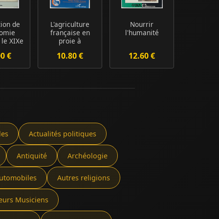
tion de
L'agriculture
Nourrir
nomie
française en
l'humanité
 le XIXe
proie à
fran...
l'écologisme :
00 €
10.80 €
12.60 €
Moiss...
les
Actualités politiques
Antiquité
Archéologie
utomobiles
Autres religions
eurs Musiciens