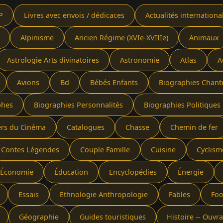
P
Livres avec envois / dédicaces
Actualités internationa
Alpinisme
Ancien Régime (XVIe-XVIIIe)
Animaux
Astrologie Arts divinatoires
Astronomie
Atlas
A
Avions
Bd
Bébés Enfants
Biographies Chant
phes
Biographies Personnalités
Biographies Politiques 
ers du Cinéma
Catalogues
Chasse
Chemin de fer
Contes Légendes
Couple Famille
Cuisine
Cyclism
Économie
Éducation
Encyclopédies
Énergie
Essais
Ethnologie Anthropologie
Fables
Foo
Géographie
Guides touristiques
Histoire -- Ouv