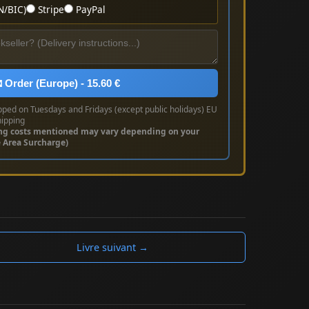
N/BIC)
Stripe
PayPal
 Order (Europe) - 15.60 €
pped on Tuesdays and Fridays (except public holidays) EU
hipping
ng costs mentioned may vary depending on your
e Area Surcharge)
Livre suivant →