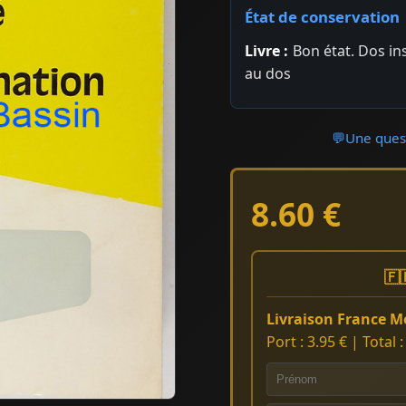
État de conservation
Livre :
Bon état. Dos in
au dos
💬
Une quest
8.60 €
🇫
Livraison France Mé
Port : 3.95 € | Total 