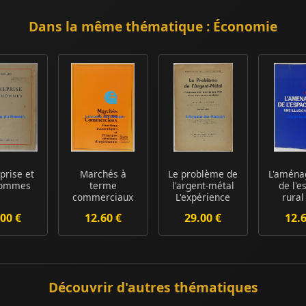
Dans la même thématique : Économie
eprise et
Marchés à
Le problème de
L'amén
hommes
terme
l'argent-métal
de l'e
commerciaux
L'expérience
rural
Fonctions
américaine d...
illu
00 €
12.60 €
29.00 €
12.
économiques et
écono
pr...
Découvrir d'autres thématiques