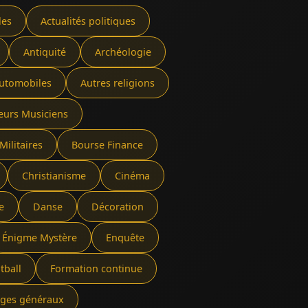
les
Actualités politiques
Antiquité
Archéologie
utomobiles
Autres religions
eurs Musiciens
Militaires
Bourse Finance
Christianisme
Cinéma
e
Danse
Décoration
Énigme Mystère
Enquête
tball
Formation continue
rages généraux