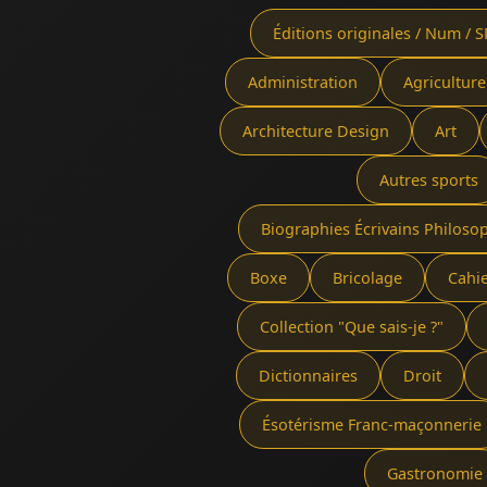
Éditions originales / Num / S
Administration
Agriculture
Architecture Design
Art
Autres sports
Biographies Écrivains Philoso
Boxe
Bricolage
Cahi
Collection "Que sais-je ?"
Dictionnaires
Droit
Ésotérisme Franc-maçonnerie
Gastronomie