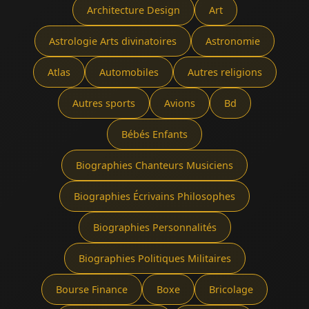
Architecture Design
Art
Astrologie Arts divinatoires
Astronomie
Atlas
Automobiles
Autres religions
Autres sports
Avions
Bd
Bébés Enfants
Biographies Chanteurs Musiciens
Biographies Écrivains Philosophes
Biographies Personnalités
Biographies Politiques Militaires
Bourse Finance
Boxe
Bricolage