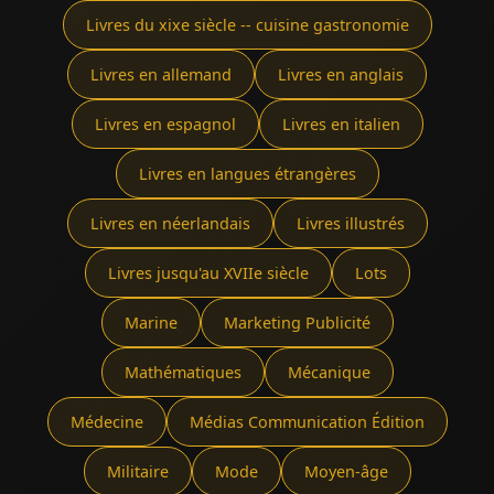
Livres du xixe siècle -- cuisine gastronomie
Livres en allemand
Livres en anglais
Livres en espagnol
Livres en italien
Livres en langues étrangères
Livres en néerlandais
Livres illustrés
Livres jusqu'au XVIIe siècle
Lots
Marine
Marketing Publicité
Mathématiques
Mécanique
Médecine
Médias Communication Édition
Militaire
Mode
Moyen-âge