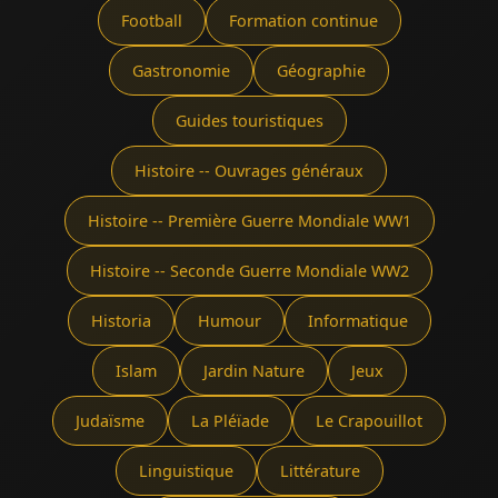
Football
Formation continue
Gastronomie
Géographie
Guides touristiques
Histoire -- Ouvrages généraux
Histoire -- Première Guerre Mondiale WW1
Histoire -- Seconde Guerre Mondiale WW2
Historia
Humour
Informatique
Islam
Jardin Nature
Jeux
Judaïsme
La Pléïade
Le Crapouillot
Linguistique
Littérature