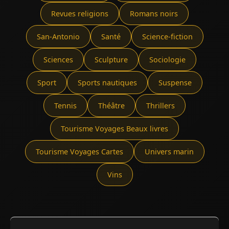
Revues religions
Romans noirs
San-Antonio
Santé
Science-fiction
Sciences
Sculpture
Sociologie
Sport
Sports nautiques
Suspense
Tennis
Théâtre
Thrillers
Tourisme Voyages Beaux livres
Tourisme Voyages Cartes
Univers marin
Vins