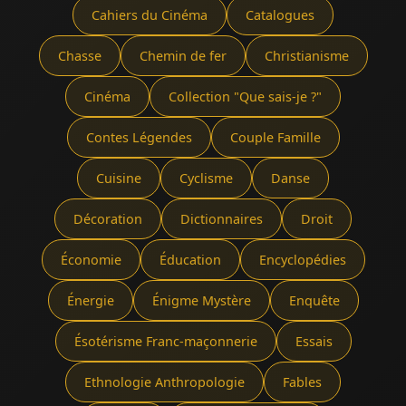
Cahiers du Cinéma
Catalogues
Chasse
Chemin de fer
Christianisme
Cinéma
Collection "Que sais-je ?"
Contes Légendes
Couple Famille
Cuisine
Cyclisme
Danse
Décoration
Dictionnaires
Droit
Économie
Éducation
Encyclopédies
Énergie
Énigme Mystère
Enquête
Ésotérisme Franc-maçonnerie
Essais
Ethnologie Anthropologie
Fables