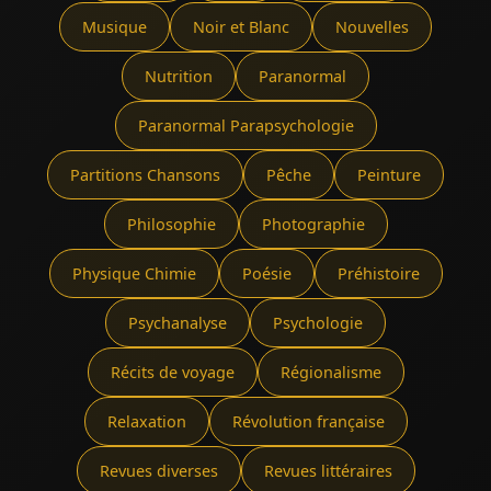
Musique
Noir et Blanc
Nouvelles
Nutrition
Paranormal
Paranormal Parapsychologie
Partitions Chansons
Pêche
Peinture
Philosophie
Photographie
Physique Chimie
Poésie
Préhistoire
Psychanalyse
Psychologie
Récits de voyage
Régionalisme
Relaxation
Révolution française
Revues diverses
Revues littéraires