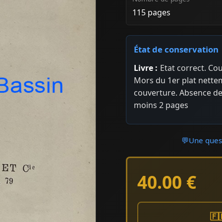
115 pages
État de conservation
Livre :
Etat correct. Co
Mors du 1er plat nettem
couverture. Absence de
moins 2 pages
💬
Une quest
40.00 €
🇫