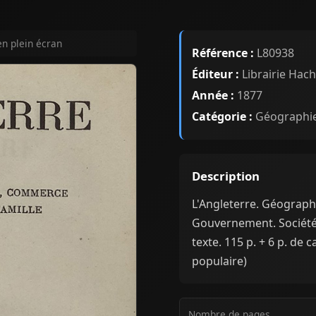
en plein écran
Référence :
L80938
Éditeur :
Librairie Hach
Année :
1877
Catégorie :
Géographi
Description
L'Angleterre. Géographi
Gouvernement. Société. 
texte. 115 p. + 6 p. de 
populaire)
Nombre de pages