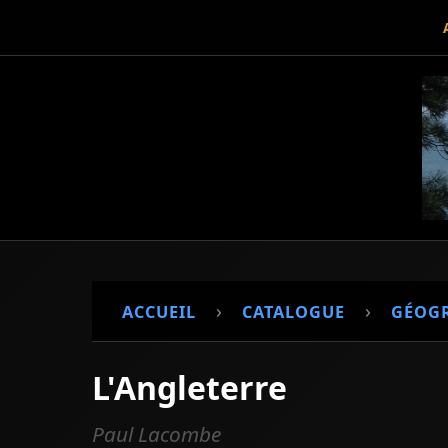
›
›
ACCUEIL
CATALOGUE
GÉOG
L'Angleterre
Paul Lacombe