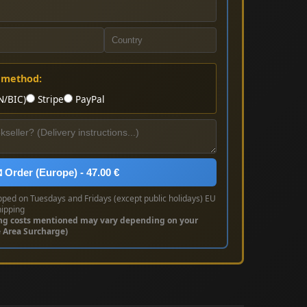
 method:
N/BIC)
Stripe
PayPal
 Order (Europe) - 47.00 €
pped on Tuesdays and Fridays (except public holidays) EU
hipping
ng costs mentioned may vary depending on your
e Area Surcharge)