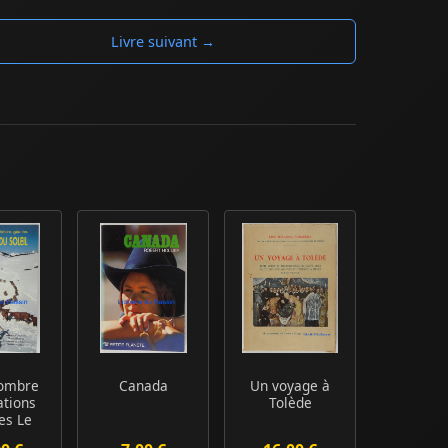
Livre suivant →
'ombre
Canada
Un voyage à
ations
Tolède
es Le
nt du