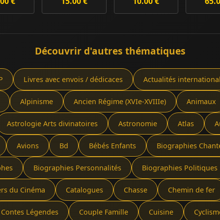
00 €
15.00 €
10.00 €
65.
solei
Découvrir d'autres thématiques
P
Livres avec envois / dédicaces
Actualités internationa
Alpinisme
Ancien Régime (XVIe-XVIIIe)
Animaux
Astrologie Arts divinatoires
Astronomie
Atlas
A
Avions
Bd
Bébés Enfants
Biographies Chant
phes
Biographies Personnalités
Biographies Politiques 
ers du Cinéma
Catalogues
Chasse
Chemin de fer
Contes Légendes
Couple Famille
Cuisine
Cyclism