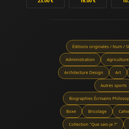
23.00 €
16.00 €
10.
Éditions originales / Num / S
Administration
Agriculture
Architecture Design
Art
Autres sports
Biographies Écrivains Philoso
Boxe
Bricolage
Cahi
Collection "Que sais-je ?"